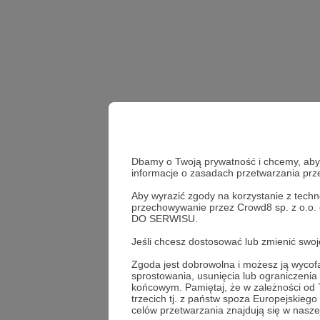
Dbamy o Twoją prywatność i chcemy, abyś 
informacje o zasadach przetwarzania pr
Aby wyrazić zgody na korzystanie z techn
przechowywanie przez Crowd8 sp. z o.o.
Raport Rynkowy
NVT 
DO SERWISU.
Jeśli chcesz dostosować lub zmienić sw
Udostępnij
Zgoda jest dobrowolna i możesz ją wyc
sprostowania, usunięcia lub ograniczeni
końcowym. Pamiętaj, że w zależności od
trzecich tj. z państw spoza Europejskie
celów przetwarzania znajdują się w naszej
Meaax -