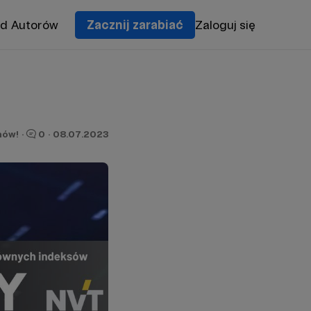
od Autorów
Zacznij zarabiać
Zaloguj się
nów!
·
0
·
08.07.2023