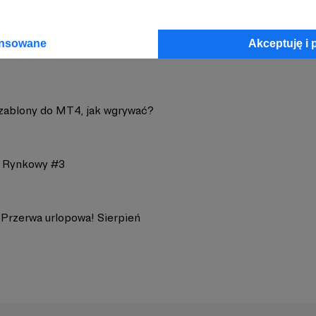
ansowane
Akceptuję i 
 Szablony do MT4, jak wgrywać?
 Rynkowy #3
 Przerwa urlopowa! Sierpień