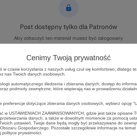
Post dostępny tylko dla Patronów
Aby zobaczyć ten materiał musisz być zalogowany
Zostań Patronem
Cenimy Twoją prywatność
Zaloguj się
w czasie korzystania z naszych usług czuł się komfortowo, dlatego te
zez nas Twoich danych osobowych.
ologii automatycznego śledzenia i zbierania danych, dostęp do inform
 oraz podmioty zewnętrzne, które wspierają nas w prowadzeniu dział
Patroni
oje preferencje dotyczące zbierania danych osobowych, wybierz op
ofać w USTAWIENIACH ZAAWANSOWANYCH, gdzie jest także opisane Tw
a przetwarzania danych, a także w dowolnym momencie za pomocą usta
 Twoich ustawień, Twoje dane będą mogły być przekazywane do zewnę
go Obszaru Gospodarczego. Pozostałe szczegółowe informacje na temat
 polityce prywatności.
 Trading, Rozwój inwestora
Zobacz 