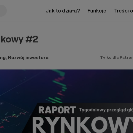
Jak to działa?
Funkcje
Treści 
nkowy #2
ng, Rozwój inwestora
Tylko dla Patro