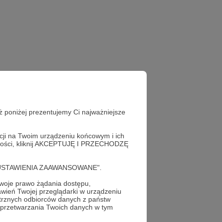
ż poniżej prezentujemy Ci najważniejsze
acji na Twoim urządzeniu końcowym i ich
alności, kliknij AKCEPTUJĘ I PRZECHODZĘ
cję "USTAWIENIA ZAAWANSOWANE".
oje prawo żądania dostępu,
wień Twojej przeglądarki w urządzeniu
trznych odbiorców danych z państw
 przetwarzania Twoich danych w tym
profil autora