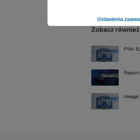
Ustawienia zaaw
Zobacz również
Pliki:
Raport
Uwaga: