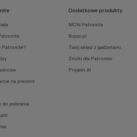
nite
Dodatkowe produkty
iała
MCN Patronite
Patronite
Suppi.pl
 Patronite?
Twój sklep z gadżetami
dzy
Zniżki dla Patronów
Twórców
Projekt AI
rcie na prezent
y do pobrania
spół
nas