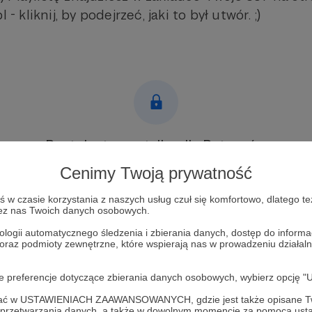
 - kliknij, by podejrzeć, jaki to był utwór. ;)
Post dostępny tylko dla Patronów
Cenimy Twoją prywatność
Aby zobaczyć ten materiał musisz być zalogowany
w czasie korzystania z naszych usług czuł się komfortowo, dlatego te
zez nas Twoich danych osobowych.
Zostań Patronem
ologii automatycznego śledzenia i zbierania danych, dostęp do inform
Zaloguj się
 oraz podmioty zewnętrzne, które wspierają nas w prowadzeniu dział
oje preferencje dotyczące zbierania danych osobowych, wybierz op
nowa strona
www
ofać w USTAWIENIACH ZAAWANSOWANYCH, gdzie jest także opisane Tw
a przetwarzania danych, a także w dowolnym momencie za pomocą usta