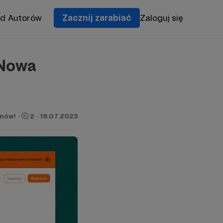
od Autorów
Zacznij zarabiać
Zaloguj się
! Nowa
onów!
·
2
·
18.07.2023