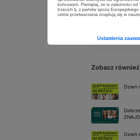
końcowym. Pamiętaj, że w zależności od
Udostępnij
trzecich tj. z państw spoza Europejskie
celów przetwarzania znajdują się w naszej
Radio 
Ustawienia zaaw
Zobacz również
Dzień r
Dobrze
ZNAJDZ
Dzień r