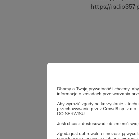
https://radio357.pl
Dbamy o Twoją prywatność i chcemy, abyś 
informacje o zasadach przetwarzania pr
Aby wyrazić zgody na korzystanie z techn
przechowywanie przez Crowd8 sp. z o.o.
DO SERWISU.
Jeśli chcesz dostosować lub zmienić sw
playlista
nowa funkcja
Zgoda jest dobrowolna i możesz ją wyc
sprostowania, usunięcia lub ograniczeni