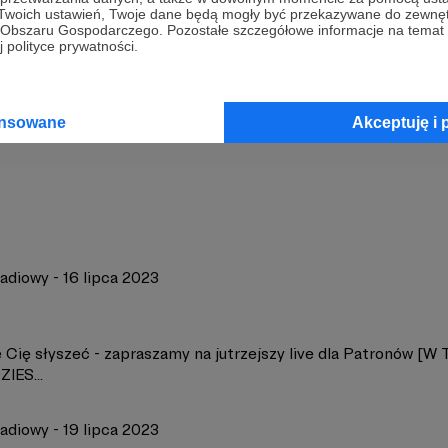
 Twoich ustawień, Twoje dane będą mogły być przekazywane do zewnę
go Obszaru Gospodarczego. Pozostałe szczegółowe informacje na temat
 polityce prywatności.
357
Zobacz 
ansowane
Akceptuję i 
adiowy - 16 lipca 2023
 Cię słyszeć - zapraszamy na jutrzejszy live dla Patronów [
IES...
adiowy - 19 lipca 2023