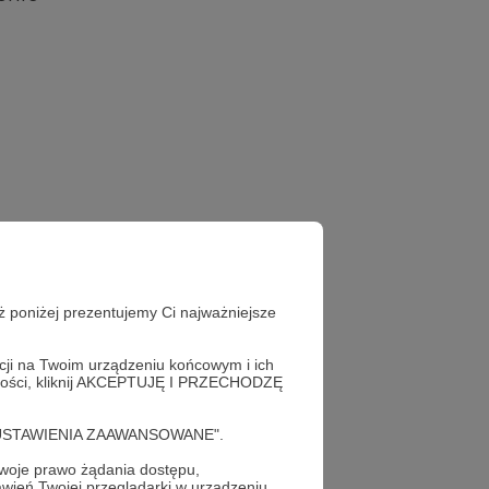
ż poniżej prezentujemy Ci najważniejsze
acji na Twoim urządzeniu końcowym i ich
alności, kliknij AKCEPTUJĘ I PRZECHODZĘ
cję "USTAWIENIA ZAAWANSOWANE".
oje prawo żądania dostępu,
wień Twojej przeglądarki w urządzeniu