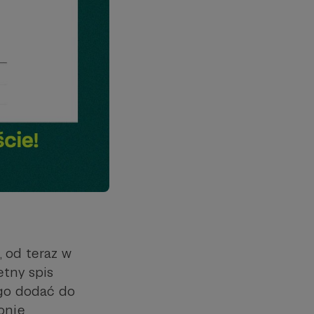
 od teraz w
etny spis
 go dodać do
ronie