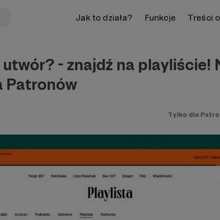
Jak to działa?
Funkcje
Treści 
ł utwór? - znajdź na playliście
la Patronów
Tylko dla Patr