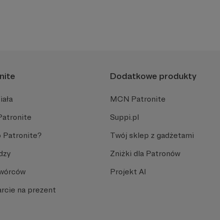
nite
Dodatkowe produkty
iała
MCN Patronite
Patronite
Suppi.pl
 Patronite?
Twój sklep z gadżetami
dzy
Zniżki dla Patronów
Twórców
Projekt AI
rcie na prezent