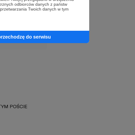
trznych odbiorców danych z państw
 przetwarzania Twoich danych w tym
profil autora
przechodzę do serwisu
W TYM POŚCIE