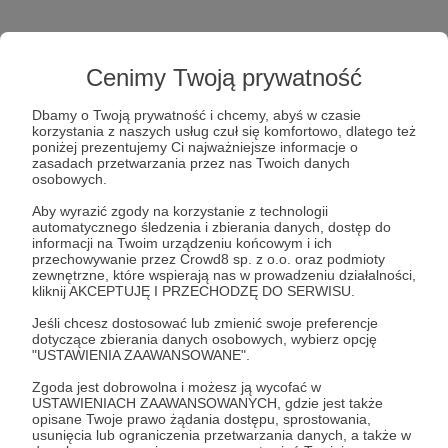
Pozdrawiam Wasze rodziny!
Cenimy Twoją prywatność
Dbamy o Twoją prywatność i chcemy, abyś w czasie
korzystania z naszych usług czuł się komfortowo, dlatego też
Kasia Hilbrycht
poniżej prezentujemy Ci najważniejsze informacje o
zasadach przetwarzania przez nas Twoich danych
osobowych.
Aby wyrazić zgody na korzystanie z technologii
automatycznego śledzenia i zbierania danych, dostęp do
informacji na Twoim urządzeniu końcowym i ich
przechowywanie przez Crowd8 sp. z o.o. oraz podmioty
zewnętrzne, które wspierają nas w prowadzeniu działalności,
#nowabajka
#audiobajka
#tysiaifelcia
#sluchowisko
kliknij AKCEPTUJĘ I PRZECHODZĘ DO SERWISU.
Jeśli chcesz dostosować lub zmienić swoje preferencje
Udostępnij
dotyczące zbierania danych osobowych, wybierz opcję
"USTAWIENIA ZAAWANSOWANE".
Zgoda jest dobrowolna i możesz ją wycofać w
USTAWIENIACH ZAAWANSOWANYCH, gdzie jest także
opisane Twoje prawo żądania dostępu, sprostowania,
usunięcia lub ograniczenia przetwarzania danych, a także w