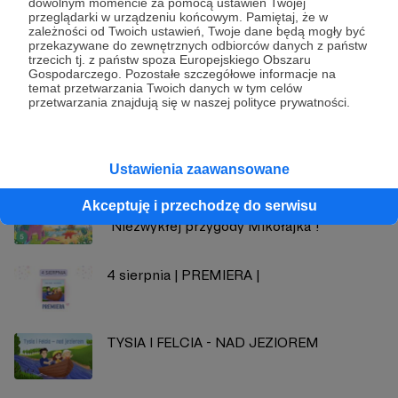
dowolnym momencie za pomocą ustawień Twojej
przeglądarki w urządzeniu końcowym. Pamiętaj, że w
BAJKOWE PODDASZE
zależności od Twoich ustawień, Twoje dane będą mogły być
przekazywane do zewnętrznych odbiorców danych z państw
trzecich tj. z państw spoza Europejskiego Obszaru
Zobacz profil autora
Gospodarczego. Pozostałe szczegółowe informacje na
temat przetwarzania Twoich danych w tym celów
przetwarzania znajdują się w naszej polityce prywatności.
Zobacz również
Ustawienia zaawansowane
Akceptuję i przechodzę do serwisu
JUŻ JEST DOSTĘPNA OSTATNIA CZĘŚĆ
"Niezwykłej przygody Mikołajka"!
4 sierpnia | PREMIERA |
TYSIA I FELCIA - NAD JEZIOREM