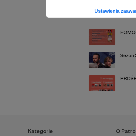
Ustawienia zaaw
Zobacz również
POMOCY
Sezon 
PROŚBE
Kategorie
O Patro