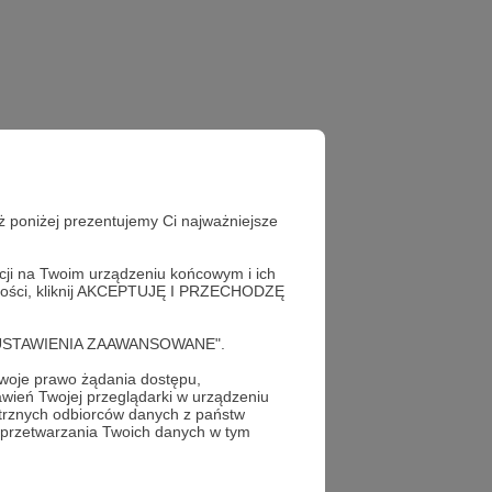
ż poniżej prezentujemy Ci najważniejsze
acji na Twoim urządzeniu końcowym i ich
alności, kliknij AKCEPTUJĘ I PRZECHODZĘ
cję "USTAWIENIA ZAAWANSOWANE".
oje prawo żądania dostępu,
wień Twojej przeglądarki w urządzeniu
trznych odbiorców danych z państw
profil autora
 przetwarzania Twoich danych w tym