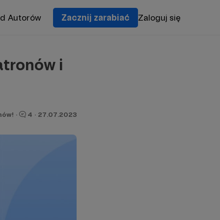
od Autorów
Zacznij zarabiać
Zaloguj się
tronów i
nów!
·
4
·
27.07.2023