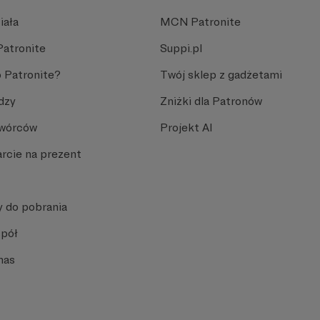
iała
MCN Patronite
Patronite
Suppi.pl
 Patronite?
Twój sklep z gadżetami
dzy
Zniżki dla Patronów
Twórców
Projekt AI
rcie na prezent
y do pobrania
spół
nas