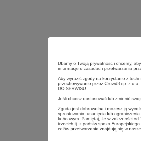
Dbamy o Twoją prywatność i chcemy, abyś 
informacje o zasadach przetwarzania pr
Aby wyrazić zgody na korzystanie z techn
przechowywanie przez Crowd8 sp. z o.o.
DO SERWISU.
Udostępnij
Jeśli chcesz dostosować lub zmienić sw
Zgoda jest dobrowolna i możesz ją wyc
sprostowania, usunięcia lub ograniczeni
końcowym. Pamiętaj, że w zależności od
Podcas
trzecich tj. z państw spoza Europejskie
celów przetwarzania znajdują się w naszej