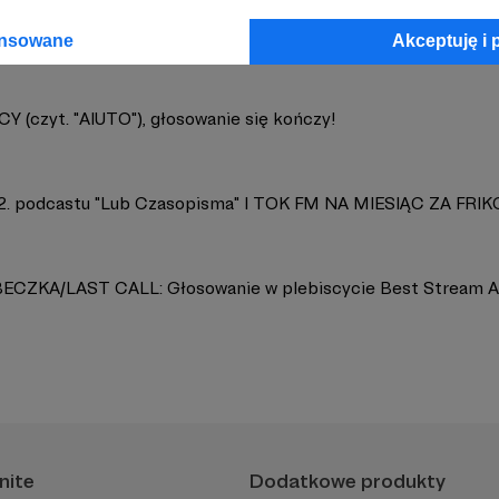
ansowane
Akceptuję i 
 (czyt. "AIUTO"), głosowanie się kończy!
2. podcastu "Lub Czasopisma" I TOK FM NA MIESIĄC ZA FRIK
CZKA/LAST CALL: Głosowanie w plebiscycie Best Stream 
nite
Dodatkowe produkty