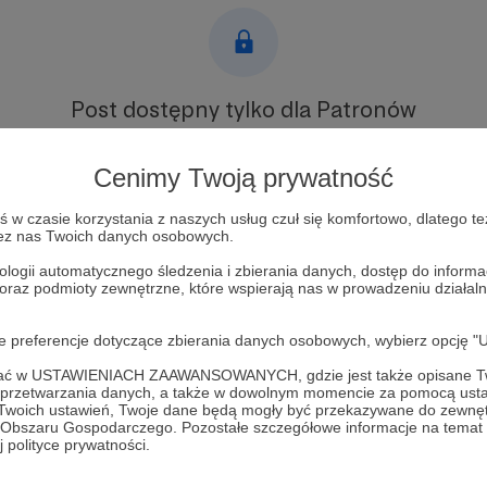
Post dostępny tylko dla Patronów
Aby zobaczyć ten materiał musisz być zalogowany
Cenimy Twoją prywatność
Zostań Patronem
w czasie korzystania z naszych usług czuł się komfortowo, dlatego te
zez nas Twoich danych osobowych.
Zaloguj się
ologii automatycznego śledzenia i zbierania danych, dostęp do inform
 oraz podmioty zewnętrzne, które wspierają nas w prowadzeniu dział
oje preferencje dotyczące zbierania danych osobowych, wybierz op
ofać w USTAWIENIACH ZAAWANSOWANYCH, gdzie jest także opisane Tw
a przetwarzania danych, a także w dowolnym momencie za pomocą usta
 Twoich ustawień, Twoje dane będą mogły być przekazywane do zewnę
tex
Zobacz 
go Obszaru Gospodarczego. Pozostałe szczegółowe informacje na temat
 polityce prywatności.