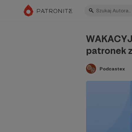
WAKACYJNY
patronek 
Podcastex