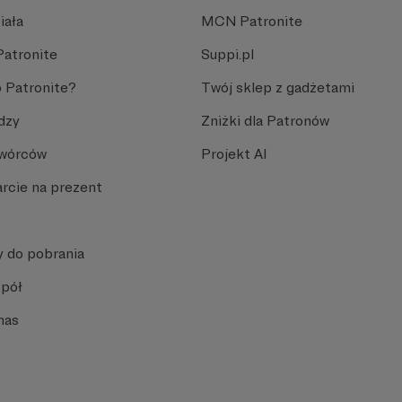
iała
MCN Patronite
Patronite
Suppi.pl
 Patronite?
Twój sklep z gadżetami
dzy
Zniżki dla Patronów
Twórców
Projekt AI
rcie na prezent
y do pobrania
spół
nas