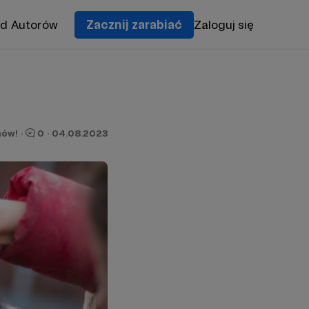
od Autorów
Zacznij zarabiać
Zaloguj się
nów!
·
0
·
04.08.2023