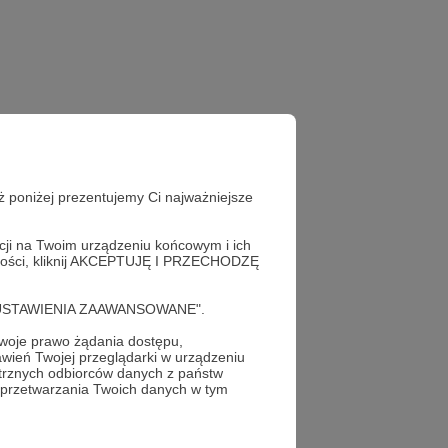
ż poniżej prezentujemy Ci najważniejsze
acji na Twoim urządzeniu końcowym i ich
alności, kliknij AKCEPTUJĘ I PRZECHODZĘ
cję "USTAWIENIA ZAAWANSOWANE".
oje prawo żądania dostępu,
wień Twojej przeglądarki w urządzeniu
acz profil
trznych odbiorców danych z państw
autora
 przetwarzania Twoich danych w tym