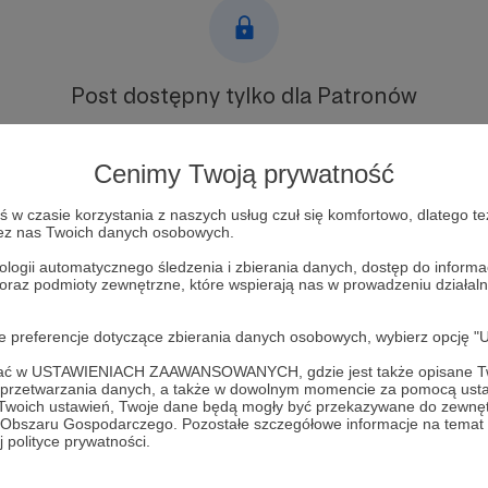
Post dostępny tylko dla Patronów
Aby zobaczyć ten materiał musisz być zalogowany
Cenimy Twoją prywatność
Zostań Patronem
w czasie korzystania z naszych usług czuł się komfortowo, dlatego te
zez nas Twoich danych osobowych.
Zaloguj się
ologii automatycznego śledzenia i zbierania danych, dostęp do inform
 oraz podmioty zewnętrzne, które wspierają nas w prowadzeniu dział
oje preferencje dotyczące zbierania danych osobowych, wybierz op
ofać w USTAWIENIACH ZAAWANSOWANYCH, gdzie jest także opisane Tw
a przetwarzania danych, a także w dowolnym momencie za pomocą usta
a dla Zwierząt i Środowiska "Lepszy
Zob
 Twoich ustawień, Twoje dane będą mogły być przekazywane do zewnę
go Obszaru Gospodarczego. Pozostałe szczegółowe informacje na temat
 polityce prywatności.