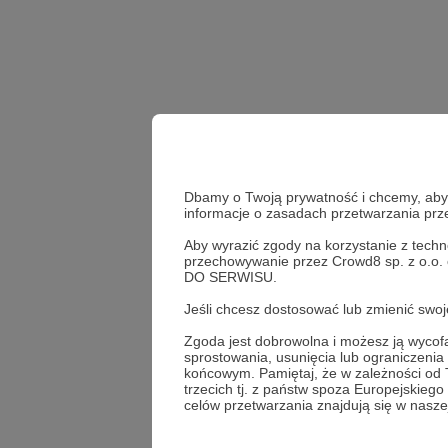
Dbamy o Twoją prywatność i chcemy, abyś 
informacje o zasadach przetwarzania pr
Aby wyrazić zgody na korzystanie z techn
przechowywanie przez Crowd8 sp. z o.o.
DO SERWISU.
Udostępnij
Jeśli chcesz dostosować lub zmienić sw
Zgoda jest dobrowolna i możesz ją wyc
sprostowania, usunięcia lub ograniczeni
Fundacj
końcowym. Pamiętaj, że w zależności od
trzecich tj. z państw spoza Europejskie
Świat"
celów przetwarzania znajdują się w naszej