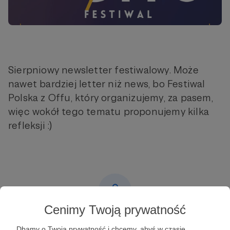
Sierpniowy newsletter festiwalowy. Może
nawet bardziej letter niż news, bo Festiwal
Polska z Offu, który organizujemy, za pasem,
więc wokół tego tematu proponujemy kilka
refleksji :)
Cenimy Twoją prywatność
Post dostępny tylko dla Patronów
Dbamy o Twoją prywatność i chcemy, abyś w czasie