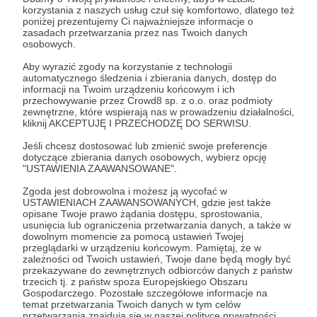
korzystania z naszych usług czuł się komfortowo, dlatego też
Aby zobaczyć ten materiał musisz być zalogowany
poniżej prezentujemy Ci najważniejsze informacje o
zasadach przetwarzania przez nas Twoich danych
osobowych.
Zostań Patronem
Aby wyrazić zgody na korzystanie z technologii
automatycznego śledzenia i zbierania danych, dostęp do
Zaloguj się
informacji na Twoim urządzeniu końcowym i ich
przechowywanie przez Crowd8 sp. z o.o. oraz podmioty
zewnętrzne, które wspierają nas w prowadzeniu działalności,
kliknij AKCEPTUJĘ I PRZECHODZĘ DO SERWISU.
Udostępnij
Jeśli chcesz dostosować lub zmienić swoje preferencje
dotyczące zbierania danych osobowych, wybierz opcję
"USTAWIENIA ZAAWANSOWANE".
Zgoda jest dobrowolna i możesz ją wycofać w
USTAWIENIACH ZAAWANSOWANYCH, gdzie jest także
opisane Twoje prawo żądania dostępu, sprostowania,
DLA KONTRASTU. Fundacja na rzecz
usunięcia lub ograniczenia przetwarzania danych, a także w
dowolnym momencie za pomocą ustawień Twojej
kultury niezależnej
przeglądarki w urządzeniu końcowym. Pamiętaj, że w
zależności od Twoich ustawień, Twoje dane będą mogły być
przekazywane do zewnętrznych odbiorców danych z państw
Zobacz profil autora
trzecich tj. z państw spoza Europejskiego Obszaru
Gospodarczego. Pozostałe szczegółowe informacje na
temat przetwarzania Twoich danych w tym celów
przetwarzania znajdują się w naszej polityce prywatności.