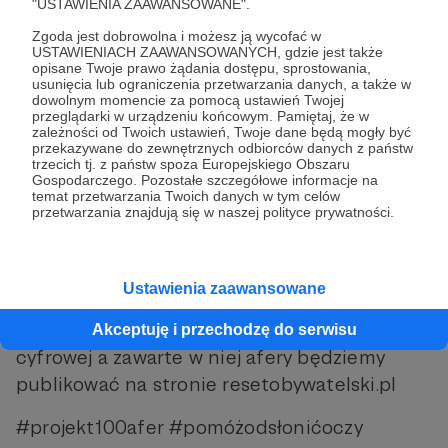
Prezes Fundacji Arbitror i Redaktor Naczelny
"USTAWIENIA ZAAWANSOWANE".
Resetu Obywatelskiego. – Wiadomo, że
Zgoda jest dobrowolna i możesz ją wycofać w
bezpłatnej broszury nie da się wprowadzić do
USTAWIENIACH ZAAWANSOWANYCH, gdzie jest także
opisane Twoje prawo żądania dostępu, sprostowania,
tradycyjnych sieci kolportażu. Ale będzie
usunięcia lub ograniczenia przetwarzania danych, a także w
dowolnym momencie za pomocą ustawień Twojej
rozdawana w małych sklepikach, gabinetach
przeglądarki w urządzeniu końcowym. Pamiętaj, że w
lekarskich i weterynaryjnych, wszędzie tam,
zależności od Twoich ustawień, Twoje dane będą mogły być
przekazywane do zewnętrznych odbiorców danych z państw
gdzie możemy z nią trafić do odbiorców w
trzecich tj. z państw spoza Europejskiego Obszaru
Gospodarczego. Pozostałe szczegółowe informacje na
małych miejscowościach.
temat przetwarzania Twoich danych w tym celów
przetwarzania znajdują się w naszej polityce prywatności.
https://www.press.pl/tresc/78252,biuletyn-
_100-najwiekszych-afer_-trafi-do-regionow-
wykluczonych-informacyjnie
Ustawienia zaawansowane
Broszura będzie też dostępna w formie
Akceptuję i przechodzę do serwisu
cyfrowej a zawarte w niej afery będziemy
publikować na stronie resetobywatelski.pl
#projekt100afer #pomóżodsłonićoczy