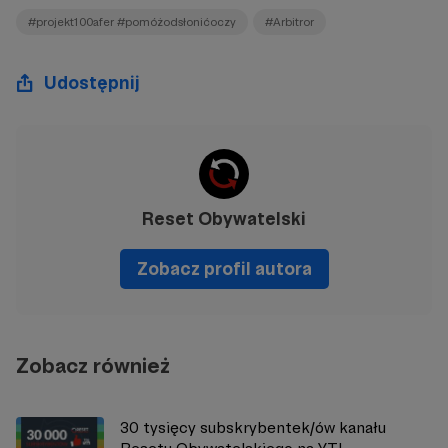
#projekt100afer #pomóżodsłonićoczy
#Arbitror
Udostępnij
Reset Obywatelski
Zobacz profil autora
Zobacz również
30 tysięcy subskrybentek/ów kanału