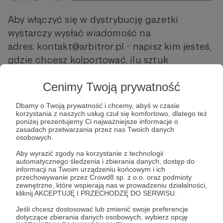
Aby włączyć się w dystrybucję gazetki
wystarczy wysłać wiadomość na
adres: kontakt@arbitror.pl - napisz kim jesteś,
gdzie chcesz kolportować, ilu sztuk
potrzebujesz.
Cenimy Twoją prywatność
Napływa dużo zgłoszeń, ale wolontariusze
Dbamy o Twoją prywatność i chcemy, abyś w czasie
powinni wiedzieć, że to nie jest kampania
korzystania z naszych usług czuł się komfortowo, dlatego też
żadnej partii, to nie jest ulotka do
poniżej prezentujemy Ci najważniejsze informacje o
zasadach przetwarzania przez nas Twoich danych
rozrzucania. To broszura powstała z
osobowych.
inicjatywy obywatelskiej, która powinna trafić
Aby wyrazić zgody na korzystanie z technologii
tam, gdzie jest potrzebna, by pomóc odsłonić
automatycznego śledzenia i zbierania danych, dostęp do
informacji na Twoim urządzeniu końcowym i ich
oczy.
przechowywanie przez Crowd8 sp. z o.o. oraz podmioty
zewnętrzne, które wspierają nas w prowadzeniu działalności,
kliknij AKCEPTUJĘ I PRZECHODZĘ DO SERWISU.
– Muszę podziękować wszystkim
wolontariuszom – mówi Marcin Celiński,
Jeśli chcesz dostosować lub zmienić swoje preferencje
dotyczące zbierania danych osobowych, wybierz opcję