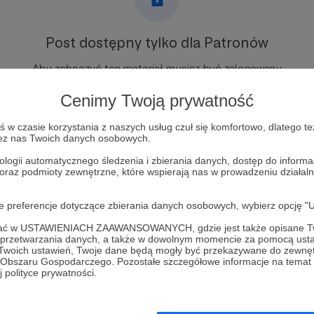
Post dostępny tylko dla Patronów
Aby zobaczyć ten materiał musisz być zalogowany
Cenimy Twoją prywatność
Zostań Patronem
w czasie korzystania z naszych usług czuł się komfortowo, dlatego te
zez nas Twoich danych osobowych.
Zaloguj się
ologii automatycznego śledzenia i zbierania danych, dostęp do inform
 oraz podmioty zewnętrzne, które wspierają nas w prowadzeniu dział
oje preferencje dotyczące zbierania danych osobowych, wybierz op
ofać w USTAWIENIACH ZAAWANSOWANYCH, gdzie jest także opisane Tw
a przetwarzania danych, a także w dowolnym momencie za pomocą usta
omi (Чужаки)
Zobacz 
 Twoich ustawień, Twoje dane będą mogły być przekazywane do zewnę
go Obszaru Gospodarczego. Pozostałe szczegółowe informacje na temat
 polityce prywatności.