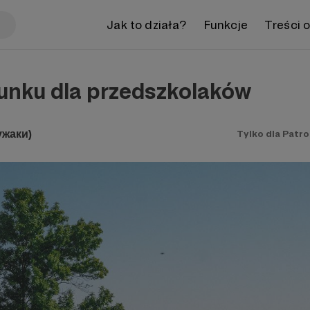
Jak to działa?
Funkcje
Treści 
sunku dla przedszkolaków
ужаки)
Tylko dla Patr