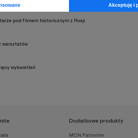
ansowane
Akceptuję i 
arze pod filmem historicznym z Rosji
 z warsztatów
sięcy wyświetleń
nite
Dodatkowe produkty
iała
MCN Patronite