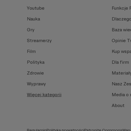
Youtube
Funkcje 
Nauka
Dlaczego
Gry
Baza wie
Streamerzy
Opinie 
Film
Kup wspa
Polityka
Dla firm
Zdrowie
Materiał
Wyprawy
Nasz Ze
Więcej kategorii
Media o 
About
Regulamin
Polityka prywatności
Patronite Commons
Waru