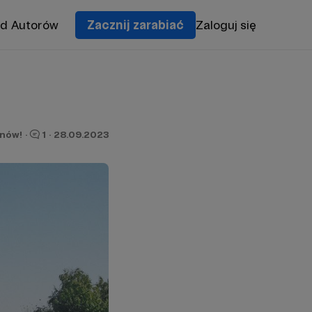
od Autorów
Zacznij zarabiać
Zaloguj się
onów!
·
1
·
28.09.2023