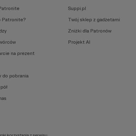
Patronite
Suppi.pl
 Patronite?
Twój sklep z gadżetami
dzy
Zniżki dla Patronów
Twórców
Projekt AI
rcie na prezent
y do pobrania
spół
nas
nki korzystania z serwisu