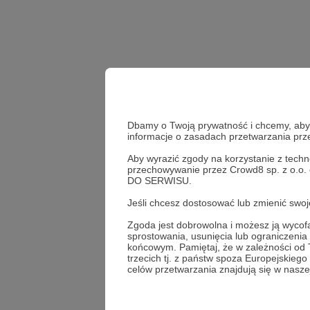
Dbamy o Twoją prywatność i chcemy, abyś 
informacje o zasadach przetwarzania pr
Aby wyrazić zgody na korzystanie z techn
przechowywanie przez Crowd8 sp. z o.o.
Udostępnij
DO SERWISU.
Jeśli chcesz dostosować lub zmienić sw
Zgoda jest dobrowolna i możesz ją wyc
sprostowania, usunięcia lub ograniczeni
Nieznaj
końcowym. Pamiętaj, że w zależności od
trzecich tj. z państw spoza Europejskie
celów przetwarzania znajdują się w naszej