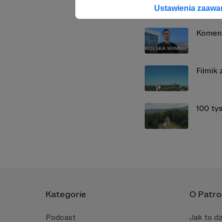
Zobacz również
Ustawienia zaaw
Koment
Filmik
100 ty
Kategorie
O Patro
Podcast
Jak to dz