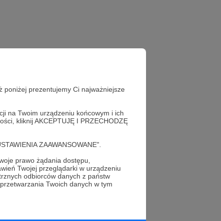
ż poniżej prezentujemy Ci najważniejsze
acji na Twoim urządzeniu końcowym i ich
alności, kliknij AKCEPTUJĘ I PRZECHODZĘ
cję "USTAWIENIA ZAAWANSOWANE".
oje prawo żądania dostępu,
wień Twojej przeglądarki w urządzeniu
profil autora
trznych odbiorców danych z państw
 przetwarzania Twoich danych w tym