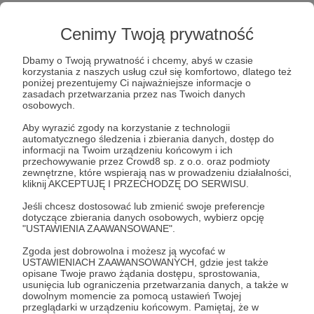
Cenimy Twoją prywatność
Dbamy o Twoją prywatność i chcemy, abyś w czasie
korzystania z naszych usług czuł się komfortowo, dlatego też
Post dostępny tylko dla Patronów
poniżej prezentujemy Ci najważniejsze informacje o
zasadach przetwarzania przez nas Twoich danych
osobowych.
Aby zobaczyć ten materiał musisz być zalogowany
Aby wyrazić zgody na korzystanie z technologii
automatycznego śledzenia i zbierania danych, dostęp do
informacji na Twoim urządzeniu końcowym i ich
Zostań Patronem
przechowywanie przez Crowd8 sp. z o.o. oraz podmioty
zewnętrzne, które wspierają nas w prowadzeniu działalności,
Zaloguj się
kliknij AKCEPTUJĘ I PRZECHODZĘ DO SERWISU.
Jeśli chcesz dostosować lub zmienić swoje preferencje
dotyczące zbierania danych osobowych, wybierz opcję
Hitlon
Warszawa
konkurs
współpraca
"USTAWIENIA ZAAWANSOWANE".
Zgoda jest dobrowolna i możesz ją wycofać w
USTAWIENIACH ZAAWANSOWANYCH, gdzie jest także
Udostępnij
opisane Twoje prawo żądania dostępu, sprostowania,
usunięcia lub ograniczenia przetwarzania danych, a także w
dowolnym momencie za pomocą ustawień Twojej
przeglądarki w urządzeniu końcowym. Pamiętaj, że w