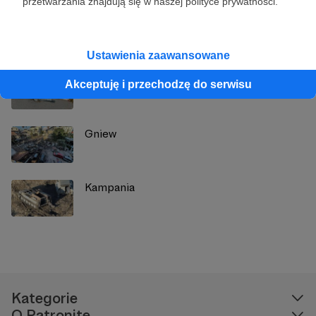
przetwarzania znajdują się w naszej polityce prywatności.
Zobacz również
Ustawienia zaawansowane
Status
Akceptuję i przechodzę do serwisu
Gniew
Kampania
Kategorie
O Patronite