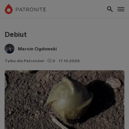
Debiut
Marcin Ogdowski
Tylko dla Patronów!
·
0
·
17.10.2023