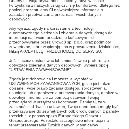
Dbamy o Twoją prywatność i chcemy, abyś w czasie
Zostań Patronem
korzystania z naszych usług czuł się komfortowo, dlatego też
poniżej prezentujemy Ci najważniejsze informacje o
zasadach przetwarzania przez nas Twoich danych
Zaloguj się
osobowych.
Aby wyrazić zgody na korzystanie z technologii
automatycznego śledzenia i zbierania danych, dostęp do
ATACMS
Berdiańsk
Ługańsk
atak rakietowy
Ka-52
informacji na Twoim urządzeniu końcowym i ich
przechowywanie przez Crowd8 sp. z o.o. oraz podmioty
bardak
amunicja kasetowa
zewnętrzne, które wspierają nas w prowadzeniu działalności,
kliknij AKCEPTUJĘ I PRZECHODZĘ DO SERWISU.
Jeśli chcesz dostosować lub zmienić swoje preferencje
Udostępnij
dotyczące zbierania danych osobowych, wybierz opcję
"USTAWIENIA ZAAWANSOWANE".
Zgoda jest dobrowolna i możesz ją wycofać w
USTAWIENIACH ZAAWANSOWANYCH, gdzie jest także
opisane Twoje prawo żądania dostępu, sprostowania,
usunięcia lub ograniczenia przetwarzania danych, a także w
dowolnym momencie za pomocą ustawień Twojej
Marcin Ogdowski
przeglądarki w urządzeniu końcowym. Pamiętaj, że w
zależności od Twoich ustawień, Twoje dane będą mogły być
przekazywane do zewnętrznych odbiorców danych z państw
Zobacz profil autora
trzecich tj. z państw spoza Europejskiego Obszaru
Gospodarczego. Pozostałe szczegółowe informacje na
temat przetwarzania Twoich danych w tym celów