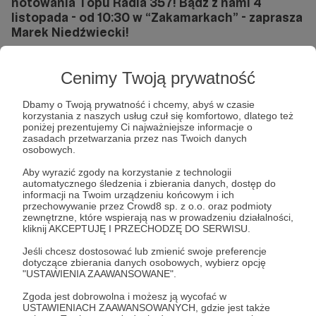
notowania Topu Radia 357! Bądź z nami 4
listopada - od 10:30 w “Zakamarkach” - zaprasza
Marek Niedźwiecki!
… w czasie tej audycji w studiu włączymy kamery i
Cenimy Twoją prywatność
zaprezentujemy pierwsze informacje! Ola Budka i
Marcin Łukawski będą gośćmi Niedźwiedzia.
Dbamy o Twoją prywatność i chcemy, abyś w czasie
korzystania z naszych usług czuł się komfortowo, dlatego też
Top Radia 357 to wielkie święto muzyki – pod
poniżej prezentujemy Ci najważniejsze informacje o
koniec roku Patroni Radia 357 wybierają
zasadach przetwarzania przez nas Twoich danych
najważniejsze utwory wszech czasów! W tym roku
osobowych.
czeka nas 3. Notowanie. Pierwsze szczegóły na jego
Aby wyrazić zgody na korzystanie z technologii
temat padną właśnie w pierwszej godzinie
automatycznego śledzenia i zbierania danych, dostęp do
“Zakamarków”.
informacji na Twoim urządzeniu końcowym i ich
przechowywanie przez Crowd8 sp. z o.o. oraz podmioty
live otwarty
pierwsze ogłoszenie
TOP Radia 357
zewnętrzne, które wspierają nas w prowadzeniu działalności,
kliknij AKCEPTUJĘ I PRZECHODZĘ DO SERWISU.
Marek Niedźwiecki
Jeśli chcesz dostosować lub zmienić swoje preferencje
dotyczące zbierania danych osobowych, wybierz opcję
"USTAWIENIA ZAAWANSOWANE".
Udostępnij
Zgoda jest dobrowolna i możesz ją wycofać w
USTAWIENIACH ZAAWANSOWANYCH, gdzie jest także