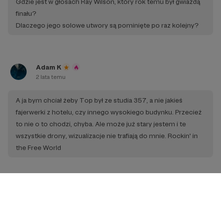
Gdzie jest w głosach Ray Wilson, który rok temu był gwiazdą
finału?
Dlaczego jego solowe utwory są pominięte po raz kolejny?
Adam K
2 lata temu
A ja bym chciał żeby Top był ze studia 357, a nie jakieś
fajerwerki z hotelu, czy innego wysokiego budynku. Przecież
to nie o to chodzi, chyba. Ale może już stary jestem i te
wszystkie drony, wizualizacje nie trafiają do mnie. Rockin' in
the Free World
Henryk Szuszkowski
2 lata temu