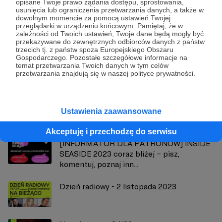
opisane Twoje prawo żądania dostępu, sprostowania,
usunięcia lub ograniczenia przetwarzania danych, a także w
dowolnym momencie za pomocą ustawień Twojej
przeglądarki w urządzeniu końcowym. Pamiętaj, że w
zależności od Twoich ustawień, Twoje dane będą mogły być
Radio 357
przekazywane do zewnętrznych odbiorców danych z państw
trzecich tj. z państw spoza Europejskiego Obszaru
Gospodarczego. Pozostałe szczegółowe informacje na
Zobacz profil autora
temat przetwarzania Twoich danych w tym celów
przetwarzania znajdują się w naszej polityce prywatności.
Zobacz również
Ustawienia zaawansowane
Akceptuję i przechodzę do serwisu
[INFORMATOR DLA PATRONÓW] INSIDE
SEASIDE 2023 coraz bliżej – pisz,
komentuj, poznaj inn...
Dzień radiowy - 2 listopada 2023