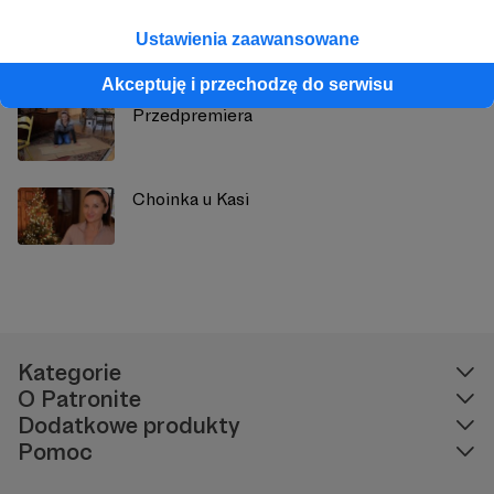
Przedpremiera
Ustawienia zaawansowane
Akceptuję i przechodzę do serwisu
Przedpremiera
Choinka u Kasi
Kategorie
O Patronite
Dodatkowe produkty
Pomoc