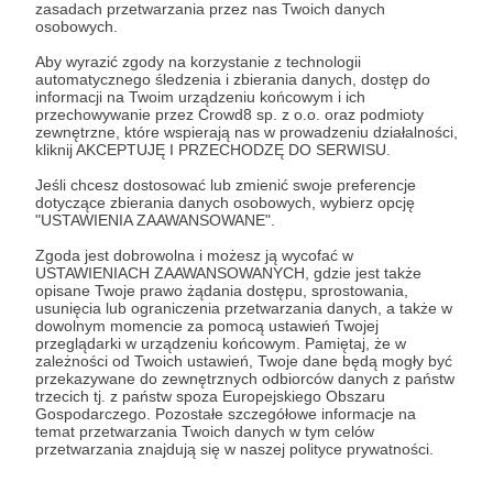
Zaloguj się
zasadach przetwarzania przez nas Twoich danych
osobowych.
Aby wyrazić zgody na korzystanie z technologii
remont domu
automatycznego śledzenia i zbierania danych, dostęp do
informacji na Twoim urządzeniu końcowym i ich
przechowywanie przez Crowd8 sp. z o.o. oraz podmioty
zewnętrzne, które wspierają nas w prowadzeniu działalności,
Udostępnij
kliknij AKCEPTUJĘ I PRZECHODZĘ DO SERWISU.
Jeśli chcesz dostosować lub zmienić swoje preferencje
dotyczące zbierania danych osobowych, wybierz opcję
"USTAWIENIA ZAAWANSOWANE".
Zgoda jest dobrowolna i możesz ją wycofać w
USTAWIENIACH ZAAWANSOWANYCH, gdzie jest także
opisane Twoje prawo żądania dostępu, sprostowania,
To Sie Nie Uuuda
usunięcia lub ograniczenia przetwarzania danych, a także w
dowolnym momencie za pomocą ustawień Twojej
przeglądarki w urządzeniu końcowym. Pamiętaj, że w
Zobacz profil autora
zależności od Twoich ustawień, Twoje dane będą mogły być
przekazywane do zewnętrznych odbiorców danych z państw
trzecich tj. z państw spoza Europejskiego Obszaru
Gospodarczego. Pozostałe szczegółowe informacje na
temat przetwarzania Twoich danych w tym celów
przetwarzania znajdują się w naszej polityce prywatności.
Zobacz również