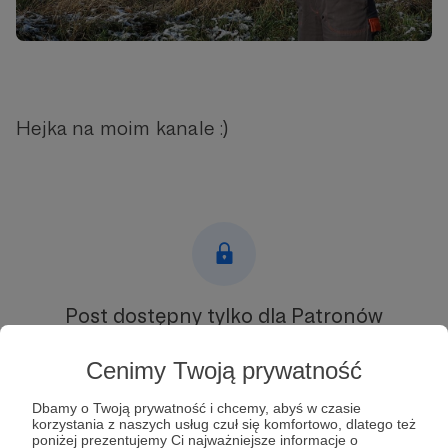
Hejka na moim kanale :)
Post dostępny tylko dla Patronów
Aby zobaczyć ten materiał musisz być zalogowany
Cenimy Twoją prywatność
Dbamy o Twoją prywatność i chcemy, abyś w czasie
Zostań Patronem
korzystania z naszych usług czuł się komfortowo, dlatego też
poniżej prezentujemy Ci najważniejsze informacje o