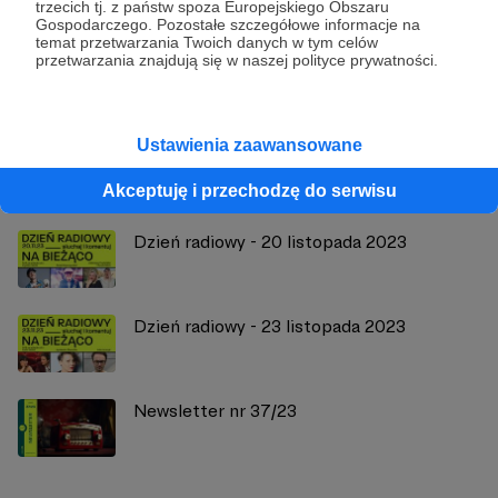
Radio 357
trzecich tj. z państw spoza Europejskiego Obszaru
Gospodarczego. Pozostałe szczegółowe informacje na
temat przetwarzania Twoich danych w tym celów
przetwarzania znajdują się w naszej polityce prywatności.
Zobacz profil autora
Ustawienia zaawansowane
Zobacz również
Akceptuję i przechodzę do serwisu
Dzień radiowy - 20 listopada 2023
Dzień radiowy - 23 listopada 2023
Newsletter nr 37/23