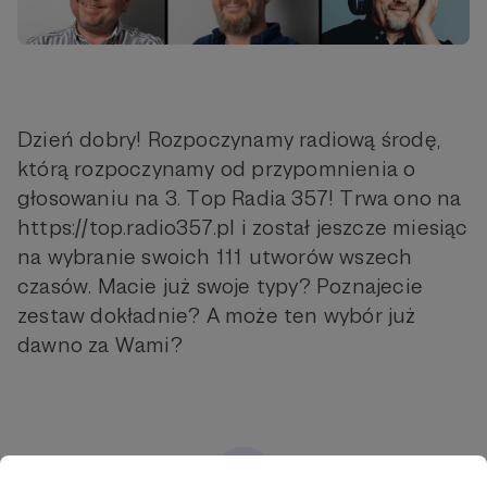
Dzień dobry! Rozpoczynamy radiową środę,
którą rozpoczynamy od przypomnienia o
głosowaniu na 3. Top Radia 357! Trwa ono na
https://top.radio357.pl i został jeszcze miesiąc
na wybranie swoich 111 utworów wszech
czasów. Macie już swoje typy? Poznajecie
zestaw dokładnie? A może ten wybór już
dawno za Wami?