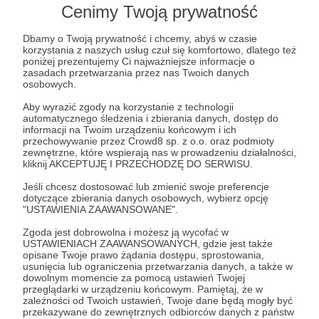
Cenimy Twoją prywatność
Post dostępny tylko dla Patronów
Dbamy o Twoją prywatność i chcemy, abyś w czasie
korzystania z naszych usług czuł się komfortowo, dlatego też
poniżej prezentujemy Ci najważniejsze informacje o
Aby zobaczyć ten materiał musisz być zalogowany
zasadach przetwarzania przez nas Twoich danych
osobowych.
Aby wyrazić zgody na korzystanie z technologii
Zostań Patronem
automatycznego śledzenia i zbierania danych, dostęp do
informacji na Twoim urządzeniu końcowym i ich
Zaloguj się
przechowywanie przez Crowd8 sp. z o.o. oraz podmioty
zewnętrzne, które wspierają nas w prowadzeniu działalności,
kliknij AKCEPTUJĘ I PRZECHODZĘ DO SERWISU.
post codzienny
Dzień radiowy
Jeśli chcesz dostosować lub zmienić swoje preferencje
dotyczące zbierania danych osobowych, wybierz opcję
"USTAWIENIA ZAAWANSOWANE".
Udostępnij
Zgoda jest dobrowolna i możesz ją wycofać w
USTAWIENIACH ZAAWANSOWANYCH, gdzie jest także
opisane Twoje prawo żądania dostępu, sprostowania,
usunięcia lub ograniczenia przetwarzania danych, a także w
dowolnym momencie za pomocą ustawień Twojej
przeglądarki w urządzeniu końcowym. Pamiętaj, że w
zależności od Twoich ustawień, Twoje dane będą mogły być
przekazywane do zewnętrznych odbiorców danych z państw