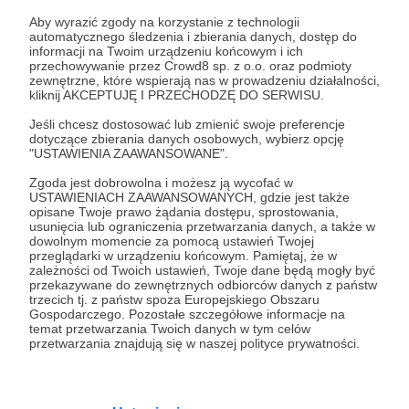
Zaloguj się
Aby wyrazić zgody na korzystanie z technologii
automatycznego śledzenia i zbierania danych, dostęp do
informacji na Twoim urządzeniu końcowym i ich
Udostępnij
przechowywanie przez Crowd8 sp. z o.o. oraz podmioty
zewnętrzne, które wspierają nas w prowadzeniu działalności,
kliknij AKCEPTUJĘ I PRZECHODZĘ DO SERWISU.
Jeśli chcesz dostosować lub zmienić swoje preferencje
dotyczące zbierania danych osobowych, wybierz opcję
"USTAWIENIA ZAAWANSOWANE".
Zgoda jest dobrowolna i możesz ją wycofać w
Urbex History
USTAWIENIACH ZAAWANSOWANYCH, gdzie jest także
opisane Twoje prawo żądania dostępu, sprostowania,
usunięcia lub ograniczenia przetwarzania danych, a także w
Zobacz profil autora
dowolnym momencie za pomocą ustawień Twojej
przeglądarki w urządzeniu końcowym. Pamiętaj, że w
zależności od Twoich ustawień, Twoje dane będą mogły być
przekazywane do zewnętrznych odbiorców danych z państw
trzecich tj. z państw spoza Europejskiego Obszaru
Gospodarczego. Pozostałe szczegółowe informacje na
Zobacz również
temat przetwarzania Twoich danych w tym celów
przetwarzania znajdują się w naszej polityce prywatności.
Latające skrzydło ARADO 555