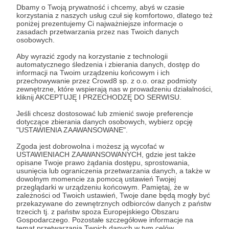
Aby zobaczyć ten materiał musisz być zalogowany
Dbamy o Twoją prywatność i chcemy, abyś w czasie
korzystania z naszych usług czuł się komfortowo, dlatego też
poniżej prezentujemy Ci najważniejsze informacje o
zasadach przetwarzania przez nas Twoich danych
Zostań Patronem
osobowych.
Aby wyrazić zgody na korzystanie z technologii
Zaloguj się
automatycznego śledzenia i zbierania danych, dostęp do
informacji na Twoim urządzeniu końcowym i ich
przechowywanie przez Crowd8 sp. z o.o. oraz podmioty
zewnętrzne, które wspierają nas w prowadzeniu działalności,
zadanie
kliknij AKCEPTUJĘ I PRZECHODZĘ DO SERWISU.
Jeśli chcesz dostosować lub zmienić swoje preferencje
Udostępnij
dotyczące zbierania danych osobowych, wybierz opcję
"USTAWIENIA ZAAWANSOWANE".
Zgoda jest dobrowolna i możesz ją wycofać w
USTAWIENIACH ZAAWANSOWANYCH, gdzie jest także
opisane Twoje prawo żądania dostępu, sprostowania,
usunięcia lub ograniczenia przetwarzania danych, a także w
dowolnym momencie za pomocą ustawień Twojej
przeglądarki w urządzeniu końcowym. Pamiętaj, że w
Kwadrans Na Angielski
zależności od Twoich ustawień, Twoje dane będą mogły być
przekazywane do zewnętrznych odbiorców danych z państw
trzecich tj. z państw spoza Europejskiego Obszaru
Zobacz profil autora
Gospodarczego. Pozostałe szczegółowe informacje na
temat przetwarzania Twoich danych w tym celów