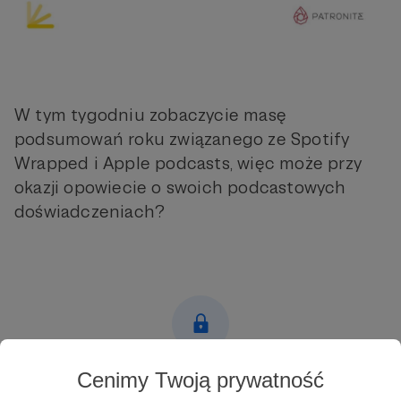
W tym tygodniu zobaczycie masę
podsumowań roku związanego ze Spotify
Wrapped i Apple podcasts, więc może przy
okazji opowiecie o swoich podcastowych
doświadczeniach?
Cenimy Twoją prywatność
Post dostępny tylko dla Patronów