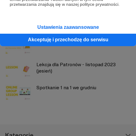
przetwarzania znajdują się w naszej polityce prywatności.
Zobacz również
Ustawienia zaawansowane
Akceptuję i przechodzę do serwisu
Zadanie#46 (mental health)
Lekcja dla Patronów - listopad 2023
(jesień)
Spotkanie 1 na 1 we grudniu
Kategorie