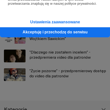
przetwarzania znajdują się w naszej polityce prywatności.
Zobacz również
Ustawienia zaawansowane
Akceptuję i przechodzę do serwisu
Prapremiera drugiego odcinka "W łóżku z
Wojtkiem Sawickim"
"Dlaczego nie zostałem incelem" -
przedpremiera video dla patronów
"Życie pozorne" - przedpremierowy dostęp
do video dla patronów
Kategorie