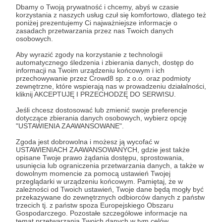
Aby zobaczyć ten materiał musisz być zalogowany
Dbamy o Twoją prywatność i chcemy, abyś w czasie
korzystania z naszych usług czuł się komfortowo, dlatego też
poniżej prezentujemy Ci najważniejsze informacje o
zasadach przetwarzania przez nas Twoich danych
Zostań Patronem
osobowych.
Aby wyrazić zgody na korzystanie z technologii
Zaloguj się
automatycznego śledzenia i zbierania danych, dostęp do
informacji na Twoim urządzeniu końcowym i ich
przechowywanie przez Crowd8 sp. z o.o. oraz podmioty
zewnętrzne, które wspierają nas w prowadzeniu działalności,
newsletter
kliknij AKCEPTUJĘ I PRZECHODZĘ DO SERWISU.
Jeśli chcesz dostosować lub zmienić swoje preferencje
Udostępnij
dotyczące zbierania danych osobowych, wybierz opcję
"USTAWIENIA ZAAWANSOWANE".
Zgoda jest dobrowolna i możesz ją wycofać w
USTAWIENIACH ZAAWANSOWANYCH, gdzie jest także
opisane Twoje prawo żądania dostępu, sprostowania,
usunięcia lub ograniczenia przetwarzania danych, a także w
dowolnym momencie za pomocą ustawień Twojej
przeglądarki w urządzeniu końcowym. Pamiętaj, że w
Life On Wheelz - Influencer z Misją
zależności od Twoich ustawień, Twoje dane będą mogły być
przekazywane do zewnętrznych odbiorców danych z państw
trzecich tj. z państw spoza Europejskiego Obszaru
Zobacz profil autora
Gospodarczego. Pozostałe szczegółowe informacje na
temat przetwarzania Twoich danych w tym celów