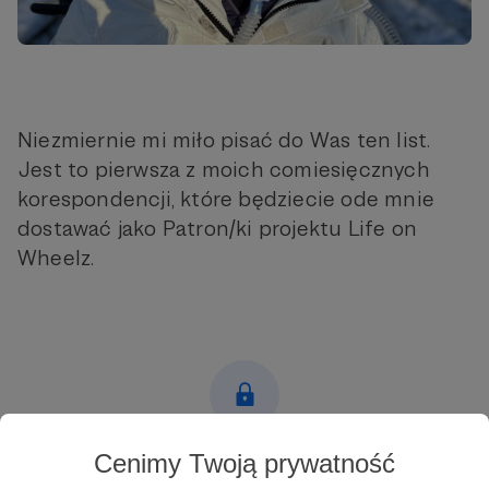
Niezmiernie mi miło pisać do Was ten list.
Jest to pierwsza z moich comiesięcznych
korespondencji, które będziecie ode mnie
dostawać jako Patron/ki projektu Life on
Wheelz.
Cenimy Twoją prywatność
Post dostępny tylko dla Patronów