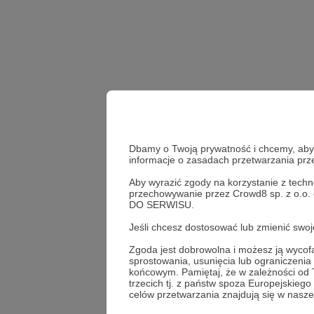
Dbamy o Twoją prywatność i chcemy, abyś 
informacje o zasadach przetwarzania pr
Aby wyrazić zgody na korzystanie z techn
zadanie
przechowywanie przez Crowd8 sp. z o.o.
DO SERWISU.
Udostępnij
Jeśli chcesz dostosować lub zmienić sw
Zgoda jest dobrowolna i możesz ją wyc
sprostowania, usunięcia lub ograniczeni
końcowym. Pamiętaj, że w zależności od
trzecich tj. z państw spoza Europejskie
Kwadran
celów przetwarzania znajdują się w naszej