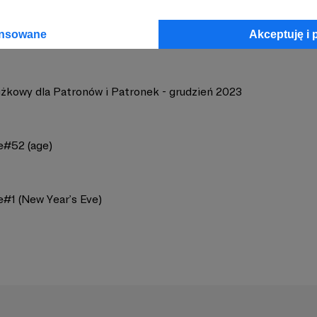
ansowane
Akceptuję i 
iżkowy dla Patronów i Patronek - grudzień 2023
e#52 (age)
e#1 (New Year’s Eve)