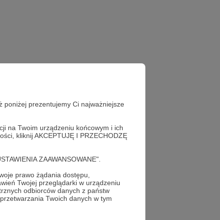
ż poniżej prezentujemy Ci najważniejsze
acji na Twoim urządzeniu końcowym i ich
alności, kliknij AKCEPTUJĘ I PRZECHODZĘ
cję "USTAWIENIA ZAAWANSOWANE".
oje prawo żądania dostępu,
wień Twojej przeglądarki w urządzeniu
trznych odbiorców danych z państw
 przetwarzania Twoich danych w tym
profil autora