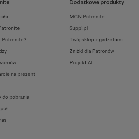
nite
Dodatkowe produkty
iała
MCN Patronite
Patronite
Suppi.pl
 Patronite?
Twój sklep z gadżetami
dzy
Zniżki dla Patronów
Twórców
Projekt AI
rcie na prezent
y do pobrania
spół
nas