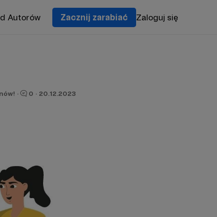
od Autorów
Zacznij zarabiać
Zaloguj się
onów!
·
0
·
20.12.2023