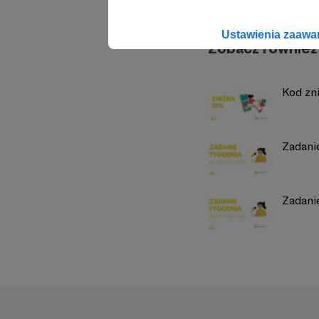
Ustawienia zaaw
Zobacz również
Kod zn
Zadani
Zadani