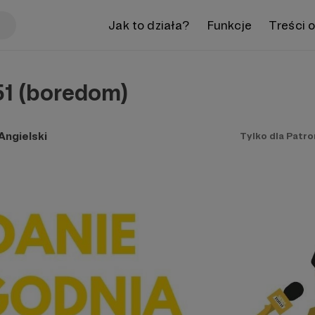
Jak to działa?
Funkcje
Treści 
1 (boredom)
ngielski
Tylko dla Patr