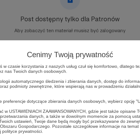
Post dostępny tylko dla Patronów
Aby zobaczyć ten materiał musisz być zalogowany
Zostań Patronem
Cenimy Twoją prywatność
Zaloguj się
w czasie korzystania z naszych usług czuł się komfortowo, dlatego te
zez nas Twoich danych osobowych.
ologii automatycznego śledzenia i zbierania danych, dostęp do inform
 oraz podmioty zewnętrzne, które wspierają nas w prowadzeniu dział
oje preferencje dotyczące zbierania danych osobowych, wybierz op
ofać w USTAWIENIACH ZAAWANSOWANYCH, gdzie jest także opisane Tw
a przetwarzania danych, a także w dowolnym momencie za pomocą usta
 Twoich ustawień, Twoje dane będą mogły być przekazywane do zewnę
go Obszaru Gospodarczego. Pozostałe szczegółowe informacje na temat
s Na Angielski
Zobacz 
 polityce prywatności.