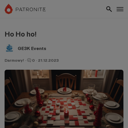
Ho Ho ho!
GE3K Events
Darmowy!
·
0
·
21.12.2023