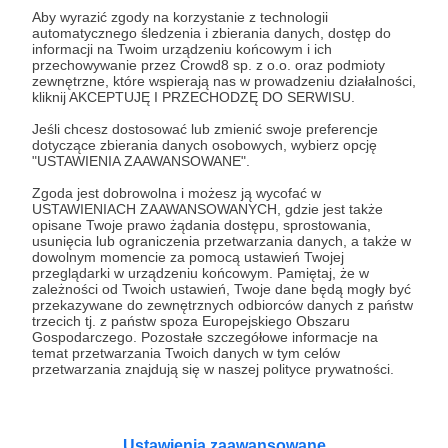
Aby wyrazić zgody na korzystanie z technologii
automatycznego śledzenia i zbierania danych, dostęp do
https://www.youtube.com/@Ogranykanal/sear
informacji na Twoim urządzeniu końcowym i ich
ch?query=podcast
przechowywanie przez Crowd8 sp. z o.o. oraz podmioty
zewnętrzne, które wspierają nas w prowadzeniu działalności,
kliknij AKCEPTUJĘ I PRZECHODZĘ DO SERWISU.
Udostępnij
Jeśli chcesz dostosować lub zmienić swoje preferencje
dotyczące zbierania danych osobowych, wybierz opcję
"USTAWIENIA ZAAWANSOWANE".
Zgoda jest dobrowolna i możesz ją wycofać w
USTAWIENIACH ZAAWANSOWANYCH, gdzie jest także
opisane Twoje prawo żądania dostępu, sprostowania,
usunięcia lub ograniczenia przetwarzania danych, a także w
GE3K Events
dowolnym momencie za pomocą ustawień Twojej
przeglądarki w urządzeniu końcowym. Pamiętaj, że w
zależności od Twoich ustawień, Twoje dane będą mogły być
przekazywane do zewnętrznych odbiorców danych z państw
Zobacz profil autora
trzecich tj. z państw spoza Europejskiego Obszaru
Gospodarczego. Pozostałe szczegółowe informacje na
temat przetwarzania Twoich danych w tym celów
przetwarzania znajdują się w naszej polityce prywatności.
Zobacz również
Ustawienia zaawansowane