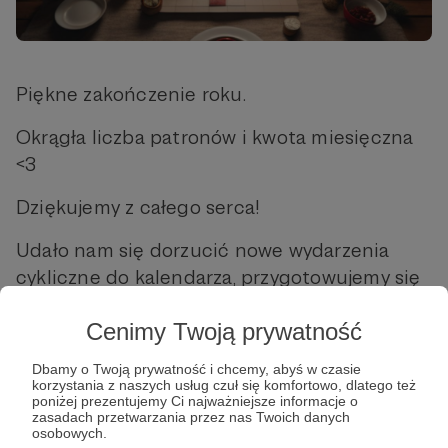
Piękne zakończenie roku.
Okrągła liczba patronów i kwota miesięczna
<3
Dziękujemy z całego serca!
Udało nam się dorzucić nowe wydarzenia
cykliczne do kalendarza, przygotowujemy się
tez powoli do festiwali na 2024 roku <3
Cenimy Twoją prywatność
No i nagrywamy podcast na kanale YT
Dbamy o Twoją prywatność i chcemy, abyś w czasie
Ogranego Kanału!
korzystania z naszych usług czuł się komfortowo, dlatego też
poniżej prezentujemy Ci najważniejsze informacje o
Świetne studio, fajna atmosfera, wpadnijcie
zasadach przetwarzania przez nas Twoich danych
osobowych.
posłuchać nas o tutaj: