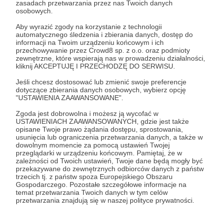
zasadach przetwarzania przez nas Twoich danych
Zostań Patronem
osobowych.
Aby wyrazić zgody na korzystanie z technologii
Zaloguj się
automatycznego śledzenia i zbierania danych, dostęp do
informacji na Twoim urządzeniu końcowym i ich
przechowywanie przez Crowd8 sp. z o.o. oraz podmioty
zewnętrzne, które wspierają nas w prowadzeniu działalności,
Udostępnij
kliknij AKCEPTUJĘ I PRZECHODZĘ DO SERWISU.
Jeśli chcesz dostosować lub zmienić swoje preferencje
dotyczące zbierania danych osobowych, wybierz opcję
"USTAWIENIA ZAAWANSOWANE".
Zgoda jest dobrowolna i możesz ją wycofać w
USTAWIENIACH ZAAWANSOWANYCH, gdzie jest także
Nieznajomi (Чужаки)
opisane Twoje prawo żądania dostępu, sprostowania,
usunięcia lub ograniczenia przetwarzania danych, a także w
dowolnym momencie za pomocą ustawień Twojej
przeglądarki w urządzeniu końcowym. Pamiętaj, że w
Zobacz profil autora
zależności od Twoich ustawień, Twoje dane będą mogły być
przekazywane do zewnętrznych odbiorców danych z państw
trzecich tj. z państw spoza Europejskiego Obszaru
Gospodarczego. Pozostałe szczegółowe informacje na
temat przetwarzania Twoich danych w tym celów
przetwarzania znajdują się w naszej polityce prywatności.
Zobacz również