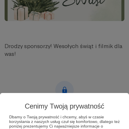
Drodzy sponsorzy! Wesołych świąt i filmik dla
was!
Cenimy Twoją prywatność
Post dostępny tylko dla Patronów
Dbamy o Twoją prywatność i chcemy, abyś w czasie
Aby zobaczyć ten materiał musisz być zalogowany
korzystania z naszych usług czuł się komfortowo, dlatego też
poniżej prezentujemy Ci najważniejsze informacje o