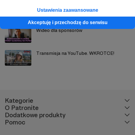
Okolica w Rosji, w której dorastałem
Ustawienia zaawansowane
Akceptuję i przechodzę do serwisu
Wideo dla sponsorów
Transmisja na YouTube. WKROTCE!
Kategorie
O Patronite
Dodatkowe produkty
Pomoc