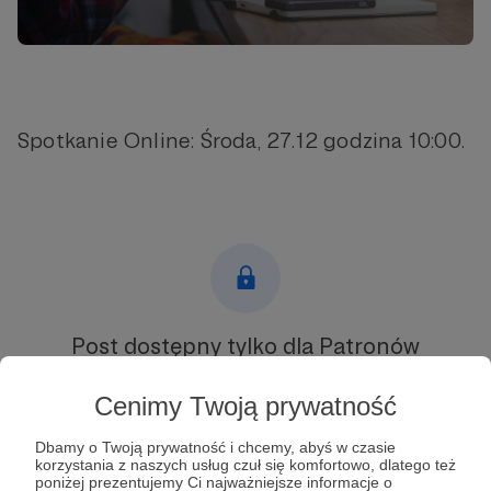
Spotkanie Online: Środa, 27.12 godzina 10:00.
Post dostępny tylko dla Patronów
Aby zobaczyć ten materiał musisz być zalogowany
Cenimy Twoją prywatność
Dbamy o Twoją prywatność i chcemy, abyś w czasie
Zostań Patronem
korzystania z naszych usług czuł się komfortowo, dlatego też
poniżej prezentujemy Ci najważniejsze informacje o