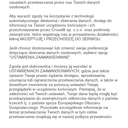
Zaloguj się
zasadach przetwarzania przez nas Twoich danych
osobowych.
Aby wyrazić zgody na korzystanie z technologii
Spotkanie Online
NVT Patroni
automatycznego śledzenia i zbierania danych, dostęp do
informacji na Twoim urządzeniu końcowym i ich
przechowywanie przez Crowd8 sp. z o.o. oraz podmioty
zewnętrzne, które wspierają nas w prowadzeniu działalności,
Udostępnij
kliknij AKCEPTUJĘ I PRZECHODZĘ DO SERWISU.
Jeśli chcesz dostosować lub zmienić swoje preferencje
dotyczące zbierania danych osobowych, wybierz opcję
"USTAWIENIA ZAAWANSOWANE".
Zgoda jest dobrowolna i możesz ją wycofać w
USTAWIENIACH ZAAWANSOWANYCH, gdzie jest także
opisane Twoje prawo żądania dostępu, sprostowania,
Meaax - Trading, Rozwój inwestora
usunięcia lub ograniczenia przetwarzania danych, a także w
dowolnym momencie za pomocą ustawień Twojej
przeglądarki w urządzeniu końcowym. Pamiętaj, że w
Zobacz profil autora
zależności od Twoich ustawień, Twoje dane będą mogły być
przekazywane do zewnętrznych odbiorców danych z państw
trzecich tj. z państw spoza Europejskiego Obszaru
Gospodarczego. Pozostałe szczegółowe informacje na
temat przetwarzania Twoich danych w tym celów
przetwarzania znajdują się w naszej polityce prywatności.
Zobacz również