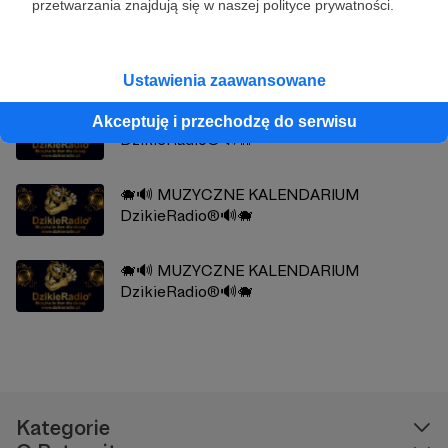
przetwarzania znajdują się w naszej polityce prywatności.
Zobacz również
Ustawienia zaawansowane
🐗🔊 MUZYCZNE KALENDARIUM
Akceptuję i przechodzę do serwisu
DzikieRadio®🔊🐗
🐗🔊 MUZYCZNE KALENDARIUM
DzikieRadio®🔊🐗
🐗🔊 MUZYCZNE KALENDARIUM
DzikieRadio®🔊🐗
Kategorie