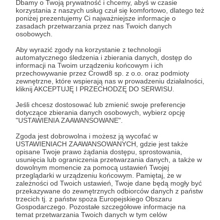
Dbamy o Twoją prywatność i chcemy, abyś w czasie
Zostań Patronem
korzystania z naszych usług czuł się komfortowo, dlatego też
poniżej prezentujemy Ci najważniejsze informacje o
zasadach przetwarzania przez nas Twoich danych
Zaloguj się
osobowych.
Aby wyrazić zgody na korzystanie z technologii
automatycznego śledzenia i zbierania danych, dostęp do
DzikieRadio®
Dziki_Prezesa
kalendarium
wspomnienia
informacji na Twoim urządzeniu końcowym i ich
przechowywanie przez Crowd8 sp. z o.o. oraz podmioty
muzyka
zewnętrzne, które wspierają nas w prowadzeniu działalności,
kliknij AKCEPTUJĘ I PRZECHODZĘ DO SERWISU.
Jeśli chcesz dostosować lub zmienić swoje preferencje
Udostępnij
dotyczące zbierania danych osobowych, wybierz opcję
"USTAWIENIA ZAAWANSOWANE".
Zgoda jest dobrowolna i możesz ją wycofać w
USTAWIENIACH ZAAWANSOWANYCH, gdzie jest także
opisane Twoje prawo żądania dostępu, sprostowania,
usunięcia lub ograniczenia przetwarzania danych, a także w
dowolnym momencie za pomocą ustawień Twojej
DzikieRadio®
przeglądarki w urządzeniu końcowym. Pamiętaj, że w
zależności od Twoich ustawień, Twoje dane będą mogły być
przekazywane do zewnętrznych odbiorców danych z państw
trzecich tj. z państw spoza Europejskiego Obszaru
Zobacz profil autora
Gospodarczego. Pozostałe szczegółowe informacje na
temat przetwarzania Twoich danych w tym celów