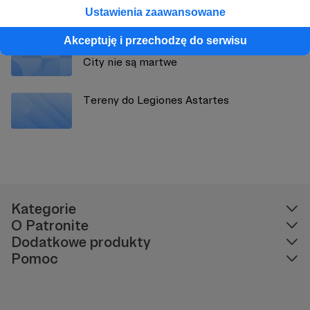
Ustawienia zaawansowane
Akceptuję i przechodzę do serwisu
White Dwarf 496 - Combat Patrol i Cursed
City nie są martwe
Tereny do Legiones Astartes
Kategorie
O Patronite
Dodatkowe produkty
Pomoc