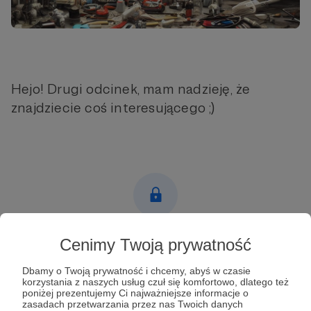
Hejo! Drugi odcinek, mam nadzieję, że
znajdziecie coś interesującego ;)
Post dostępny tylko dla Patronów
Cenimy Twoją prywatność
Aby zobaczyć ten materiał musisz być zalogowany
Dbamy o Twoją prywatność i chcemy, abyś w czasie
korzystania z naszych usług czuł się komfortowo, dlatego też
poniżej prezentujemy Ci najważniejsze informacje o
Zostań Patronem
zasadach przetwarzania przez nas Twoich danych