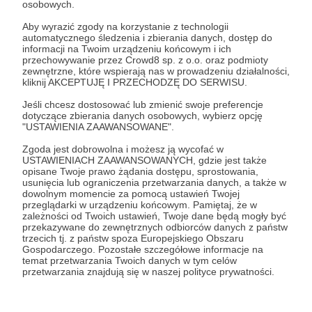
osobowych.
Zaloguj się
Aby wyrazić zgody na korzystanie z technologii
automatycznego śledzenia i zbierania danych, dostęp do
informacji na Twoim urządzeniu końcowym i ich
przechowywanie przez Crowd8 sp. z o.o. oraz podmioty
Udostępnij
zewnętrzne, które wspierają nas w prowadzeniu działalności,
kliknij AKCEPTUJĘ I PRZECHODZĘ DO SERWISU.
Jeśli chcesz dostosować lub zmienić swoje preferencje
dotyczące zbierania danych osobowych, wybierz opcję
"USTAWIENIA ZAAWANSOWANE".
Zgoda jest dobrowolna i możesz ją wycofać w
Grot Orderly
USTAWIENIACH ZAAWANSOWANYCH, gdzie jest także
opisane Twoje prawo żądania dostępu, sprostowania,
usunięcia lub ograniczenia przetwarzania danych, a także w
dowolnym momencie za pomocą ustawień Twojej
Zobacz profil autora
przeglądarki w urządzeniu końcowym. Pamiętaj, że w
zależności od Twoich ustawień, Twoje dane będą mogły być
przekazywane do zewnętrznych odbiorców danych z państw
trzecich tj. z państw spoza Europejskiego Obszaru
Gospodarczego. Pozostałe szczegółowe informacje na
temat przetwarzania Twoich danych w tym celów
Zobacz również
przetwarzania znajdują się w naszej polityce prywatności.
Tereny Sector Imperialis pod WTC?