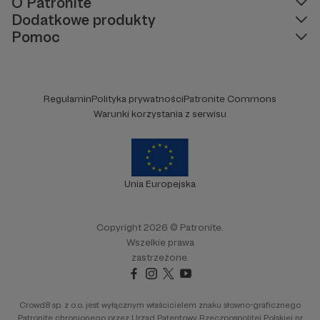
O Patronite
Dodatkowe produkty
Pomoc
Regulamin
Polityka prywatności
Patronite Commons
Warunki korzystania z serwisu
Unia Europejska
Copyright 2026 © Patronite.
Wszelkie prawa
zastrzeżone.
Crowd8 sp. z o.o. jest wyłącznym właścicielem znaku słowno-graficznego
Patronite chronionego przez Urząd Patentowy Rzeczpospolitej Polskiej nr