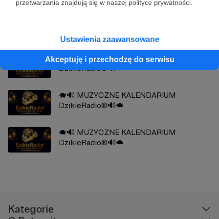
przetwarzania znajdują się w naszej polityce prywatności.
Zobacz również
Ustawienia zaawansowane
🐗🔊 MUZYCZNE KALENDARIUM
Akceptuję i przechodzę do serwisu
DzikieRadio®🔊🐗
🐗🔊 MUZYCZNE KALENDARIUM
DzikieRadio®🔊🐗
🐗🔊 MUZYCZNE KALENDARIUM
DzikieRadio®🔊🐗
Kategorie