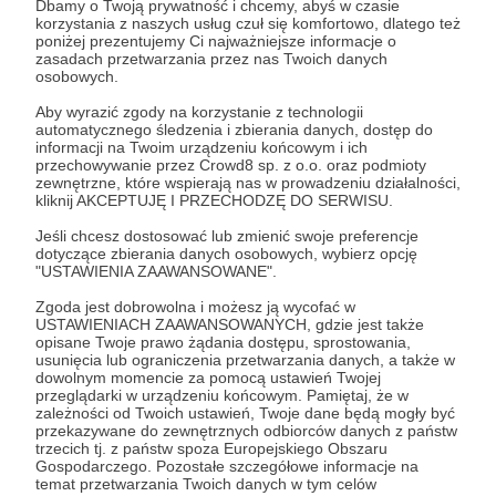
Dbamy o Twoją prywatność i chcemy, abyś w czasie
Zostań Patronem
korzystania z naszych usług czuł się komfortowo, dlatego też
poniżej prezentujemy Ci najważniejsze informacje o
zasadach przetwarzania przez nas Twoich danych
Zaloguj się
osobowych.
Aby wyrazić zgody na korzystanie z technologii
automatycznego śledzenia i zbierania danych, dostęp do
DzikieRadio®
kalendarium
muzyka
wspomnienia
informacji na Twoim urządzeniu końcowym i ich
przechowywanie przez Crowd8 sp. z o.o. oraz podmioty
Lipowa
Żywiec
zewnętrzne, które wspierają nas w prowadzeniu działalności,
kliknij AKCEPTUJĘ I PRZECHODZĘ DO SERWISU.
Jeśli chcesz dostosować lub zmienić swoje preferencje
Udostępnij
dotyczące zbierania danych osobowych, wybierz opcję
"USTAWIENIA ZAAWANSOWANE".
Zgoda jest dobrowolna i możesz ją wycofać w
USTAWIENIACH ZAAWANSOWANYCH, gdzie jest także
opisane Twoje prawo żądania dostępu, sprostowania,
usunięcia lub ograniczenia przetwarzania danych, a także w
dowolnym momencie za pomocą ustawień Twojej
DzikieRadio®
przeglądarki w urządzeniu końcowym. Pamiętaj, że w
zależności od Twoich ustawień, Twoje dane będą mogły być
przekazywane do zewnętrznych odbiorców danych z państw
trzecich tj. z państw spoza Europejskiego Obszaru
Zobacz profil autora
Gospodarczego. Pozostałe szczegółowe informacje na
temat przetwarzania Twoich danych w tym celów