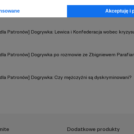
ansowane
Akceptuję i 
 dla Patronów] Dogrywka: Lewica i Konfederacja wobec kryzys
 dla Patronów] Dogrywka po rozmowie ze Zbigniewem Parafi
 dla Patronów] Dogrywka: Czy mężczyźni są dyskryminowani?
nite
Dodatkowe produkty