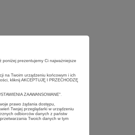
ż poniżej prezentujemy Ci najważniejsze
acji na Twoim urządzeniu końcowym i ich
alności, kliknij AKCEPTUJĘ I PRZECHODZĘ
cję "USTAWIENIA ZAAWANSOWANE".
oje prawo żądania dostępu,
wień Twojej przeglądarki w urządzeniu
trznych odbiorców danych z państw
profil autora
 przetwarzania Twoich danych w tym