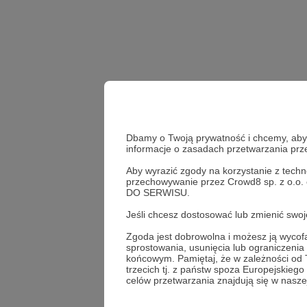
Dbamy o Twoją prywatność i chcemy, abyś 
informacje o zasadach przetwarzania pr
Aby wyrazić zgody na korzystanie z techn
przechowywanie przez Crowd8 sp. z o.o.
DO SERWISU.
Udostępnij
Jeśli chcesz dostosować lub zmienić sw
Zgoda jest dobrowolna i możesz ją wyc
sprostowania, usunięcia lub ograniczeni
końcowym. Pamiętaj, że w zależności od
Dwie L
trzecich tj. z państw spoza Europejskie
celów przetwarzania znajdują się w naszej