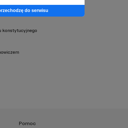
przechodzę do serwisu
u konstytucyjnego
anowiczem
Pomoc