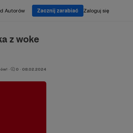
od Autorów
Zacznij zarabiać
Zaloguj się
ka z woke
nów!
·
0
·
08.02.2024