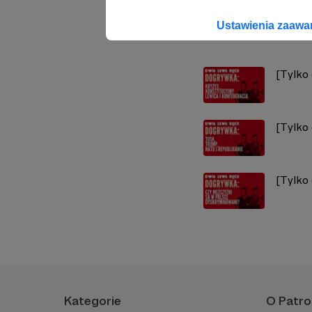
Ustawienia zaaw
Zobacz również
[Tylko
[Tylko
[Tylko
Kategorie
O Patro