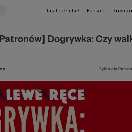
Jak to działa?
Funkcje
Treści 
a Patronów] Dogrywka: Czy wal
ce
Tylko dla Patro