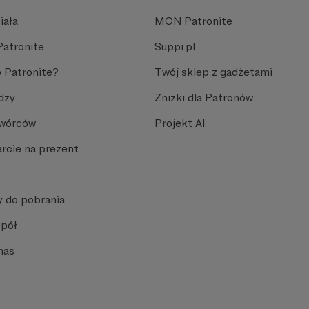
iała
MCN Patronite
Patronite
Suppi.pl
 Patronite?
Twój sklep z gadżetami
dzy
Zniżki dla Patronów
Twórców
Projekt AI
rcie na prezent
y do pobrania
spół
nas