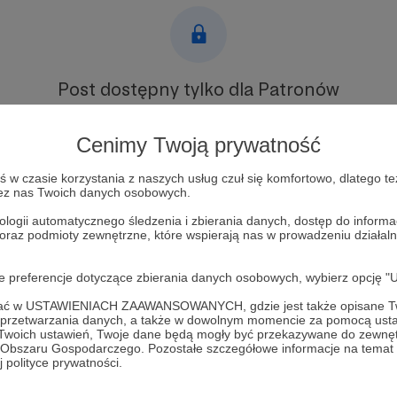
Post dostępny tylko dla Patronów
Aby zobaczyć ten materiał musisz być zalogowany
Cenimy Twoją prywatność
Zostań Patronem
w czasie korzystania z naszych usług czuł się komfortowo, dlatego te
zez nas Twoich danych osobowych.
Zaloguj się
ologii automatycznego śledzenia i zbierania danych, dostęp do inform
 oraz podmioty zewnętrzne, które wspierają nas w prowadzeniu dział
oje preferencje dotyczące zbierania danych osobowych, wybierz op
ofać w USTAWIENIACH ZAAWANSOWANYCH, gdzie jest także opisane Tw
a przetwarzania danych, a także w dowolnym momencie za pomocą usta
 Twoich ustawień, Twoje dane będą mogły być przekazywane do zewnę
ewe Ręce
Zobacz 
go Obszaru Gospodarczego. Pozostałe szczegółowe informacje na temat
 polityce prywatności.