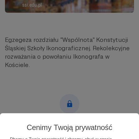
Egzegeza rozdziału "Wspólnota" Konstytucji
Śląskiej Szkoły Ikonograficznej. Rekolekcyjne
rozważania o powołaniu Ikonografa w
Kościele.
Post dostępny tylko dla Patronów
Cenimy Twoją prywatność
Aby zobaczyć ten materiał musisz być zalogowany