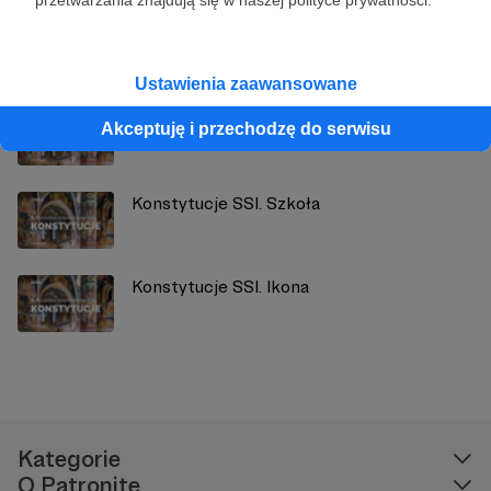
przetwarzania znajdują się w naszej polityce prywatności.
Zobacz również
Ustawienia zaawansowane
Konstytucje SSI. Ikonograf
Akceptuję i przechodzę do serwisu
Konstytucje SSI. Szkoła
Konstytucje SSI. Ikona
Kategorie
O Patronite