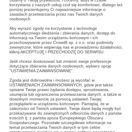
Dbamy o Twoją prywatność i chcemy, abyś w czasie
korzystania z naszych usług czuł się komfortowo, dlatego też
poniżej prezentujemy Ci najważniejsze informacje o
Zostań Patronem
zasadach przetwarzania przez nas Twoich danych
osobowych.
Zaloguj się
Aby wyrazić zgody na korzystanie z technologii
automatycznego śledzenia i zbierania danych, dostęp do
informacji na Twoim urządzeniu końcowym i ich
przechowywanie przez Crowd8 sp. z o.o. oraz podmioty
Konstytucje
Śląska Szkoła Ikonograficzna
zewnętrzne, które wspierają nas w prowadzeniu działalności,
kliknij AKCEPTUJĘ I PRZECHODZĘ DO SERWISU.
Jeśli chcesz dostosować lub zmienić swoje preferencje
Udostępnij
dotyczące zbierania danych osobowych, wybierz opcję
"USTAWIENIA ZAAWANSOWANE".
Zgoda jest dobrowolna i możesz ją wycofać w
USTAWIENIACH ZAAWANSOWANYCH, gdzie jest także
opisane Twoje prawo żądania dostępu, sprostowania,
usunięcia lub ograniczenia przetwarzania danych, a także w
dowolnym momencie za pomocą ustawień Twojej
Śląska Szkoła Ikonograficzna
przeglądarki w urządzeniu końcowym. Pamiętaj, że w
zależności od Twoich ustawień, Twoje dane będą mogły być
przekazywane do zewnętrznych odbiorców danych z państw
Zobacz profil autora
trzecich tj. z państw spoza Europejskiego Obszaru
Gospodarczego. Pozostałe szczegółowe informacje na
temat przetwarzania Twoich danych w tym celów