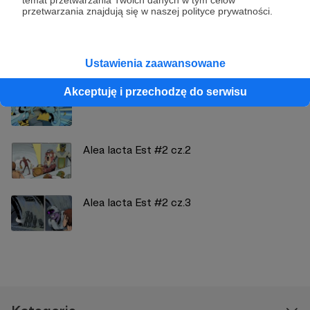
przetwarzania znajdują się w naszej polityce prywatności.
Zobacz również
Ustawienia zaawansowane
Akceptuję i przechodzę do serwisu
Work in Progress #5
Alea Iacta Est #2 cz.2
Alea Iacta Est #2 cz.3