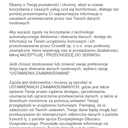
Dbamy o Twoją prywatność i chcemy, abyś w czasie
korzystania z naszych usług czuł się komfortowo, dlatego też
Zostań Patronem
poniżej prezentujemy Ci najważniejsze informacje o
zasadach przetwarzania przez nas Twoich danych
osobowych.
Zaloguj się
Aby wyrazić zgody na korzystanie z technologii
automatycznego śledzenia i zbierania danych, dostęp do
informacji na Twoim urządzeniu końcowym i ich
komiks
comics
indie komiks
webkomiks
komentarz
przechowywanie przez Crowd8 sp. z o.o. oraz podmioty
zewnętrzne, które wspierają nas w prowadzeniu działalności,
komiks internetowy
kliknij AKCEPTUJĘ I PRZECHODZĘ DO SERWISU.
Jeśli chcesz dostosować lub zmienić swoje preferencje
dotyczące zbierania danych osobowych, wybierz opcję
Udostępnij
"USTAWIENIA ZAAWANSOWANE".
Zgoda jest dobrowolna i możesz ją wycofać w
USTAWIENIACH ZAAWANSOWANYCH, gdzie jest także
opisane Twoje prawo żądania dostępu, sprostowania,
usunięcia lub ograniczenia przetwarzania danych, a także w
dowolnym momencie za pomocą ustawień Twojej
przeglądarki w urządzeniu końcowym. Pamiętaj, że w
CosmoChris
zależności od Twoich ustawień, Twoje dane będą mogły być
przekazywane do zewnętrznych odbiorców danych z państw
trzecich tj. z państw spoza Europejskiego Obszaru
Zobacz profil autora
Gospodarczego. Pozostałe szczegółowe informacje na
temat przetwarzania Twoich danych w tym celów