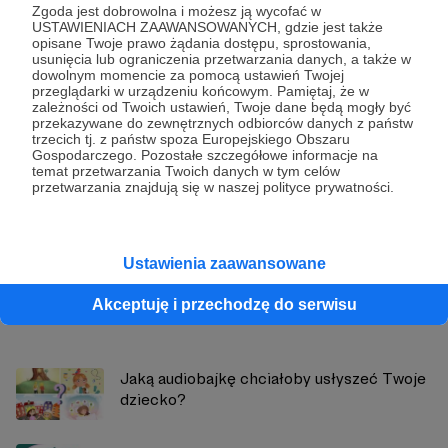
Zgoda jest dobrowolna i możesz ją wycofać w
USTAWIENIACH ZAAWANSOWANYCH, gdzie jest także
Udostępnij
opisane Twoje prawo żądania dostępu, sprostowania,
usunięcia lub ograniczenia przetwarzania danych, a także w
dowolnym momencie za pomocą ustawień Twojej
przeglądarki w urządzeniu końcowym. Pamiętaj, że w
zależności od Twoich ustawień, Twoje dane będą mogły być
przekazywane do zewnętrznych odbiorców danych z państw
trzecich tj. z państw spoza Europejskiego Obszaru
Gospodarczego. Pozostałe szczegółowe informacje na
BAJKOWE PODDASZE
temat przetwarzania Twoich danych w tym celów
przetwarzania znajdują się w naszej polityce prywatności.
Zobacz profil autora
Ustawienia zaawansowane
Akceptuję i przechodzę do serwisu
Zobacz również
Jaką audiobajkę chciałoby usłyszeć Twoje
dziecko?