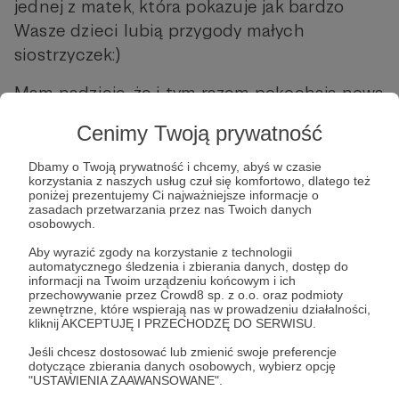
jednej z matek, która pokazuje jak bardzo
Wasze dzieci lubią przygody małych
siostrzyczek:)
Mam nadzieję, że i tym razem pokochają nową
przygodę!
Cenimy Twoją prywatność
Dbamy o Twoją prywatność i chcemy, abyś w czasie
korzystania z naszych usług czuł się komfortowo, dlatego też
Pozdrawiam Was ciepło!
poniżej prezentujemy Ci najważniejsze informacje o
zasadach przetwarzania przez nas Twoich danych
osobowych.
Aby wyrazić zgody na korzystanie z technologii
automatycznego śledzenia i zbierania danych, dostęp do
Dziękuję, że jesteście!
informacji na Twoim urządzeniu końcowym i ich
przechowywanie przez Crowd8 sp. z o.o. oraz podmioty
Dzięki Wam mogę działać i tworzyć:*
zewnętrzne, które wspierają nas w prowadzeniu działalności,
kliknij AKCEPTUJĘ I PRZECHODZĘ DO SERWISU.
tysiaifelcia
audiobajki
bajkowepoddasze
Jeśli chcesz dostosować lub zmienić swoje preferencje
dotyczące zbierania danych osobowych, wybierz opcję
przygodypełnedobra
słuchowiskadladzieci
"USTAWIENIA ZAAWANSOWANE".