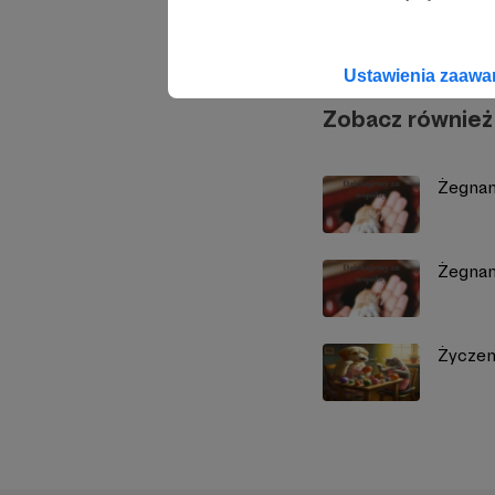
Przytul
Ustawienia zaaw
Zobacz również
Żegnam
Żegnam
Życzen