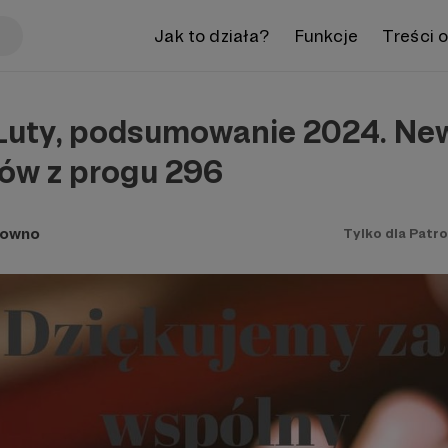
Jak to działa?
Funkcje
Treści 
uty, podsumowanie 2024. New
nów z progu 296
łowno
Tylko dla Patr