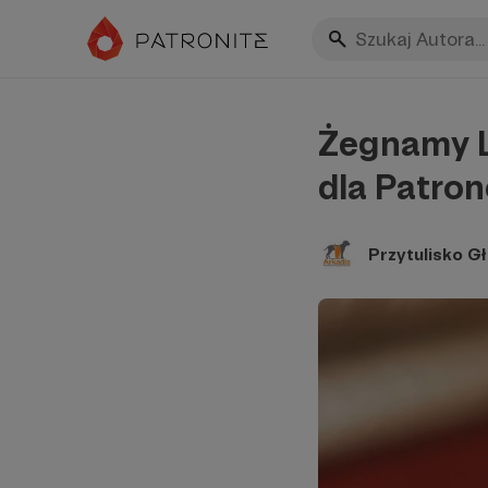
Żegnamy L
dla Patro
Przytulisko G