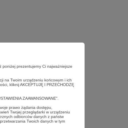
ż poniżej prezentujemy Ci najważniejsze
acji na Twoim urządzeniu końcowym i ich
alności, kliknij AKCEPTUJĘ I PRZECHODZĘ
oc
cję "USTAWIENIA ZAAWANSOWANE".
oje prawo żądania dostępu,
wień Twojej przeglądarki w urządzeniu
trznych odbiorców danych z państw
 przetwarzania Twoich danych w tym