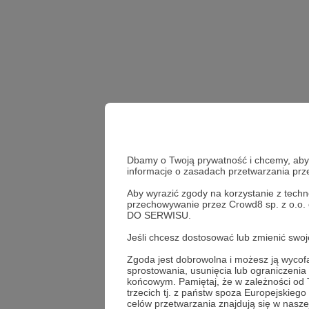
Dbamy o Twoją prywatność i chcemy, abyś 
informacje o zasadach przetwarzania pr
Aby wyrazić zgody na korzystanie z techn
przechowywanie przez Crowd8 sp. z o.o.
schronisko
pies
s
DO SERWISU.
Jeśli chcesz dostosować lub zmienić sw
Udostępnij
Zgoda jest dobrowolna i możesz ją wyc
sprostowania, usunięcia lub ograniczeni
końcowym. Pamiętaj, że w zależności od
trzecich tj. z państw spoza Europejskie
celów przetwarzania znajdują się w naszej