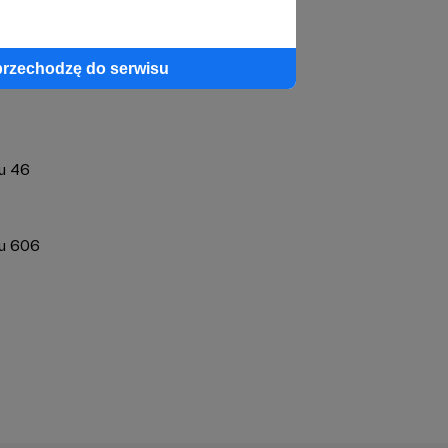
profil autora
przechodzę do serwisu
u 46
gu 606