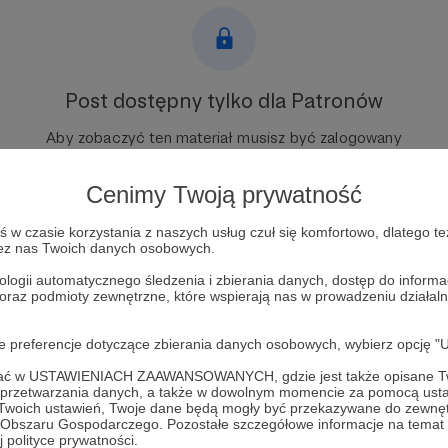
Post dostępny tylko dla Patronów
Aby zobaczyć ten materiał musisz być zalogowany
Cenimy Twoją prywatność
Zostań Patronem
w czasie korzystania z naszych usług czuł się komfortowo, dlatego te
Zaloguj się
zez nas Twoich danych osobowych.
ologii automatycznego śledzenia i zbierania danych, dostęp do inform
 oraz podmioty zewnętrzne, które wspierają nas w prowadzeniu dział
trach
adopcja
przerażenie
zaniedbanie
bezdomność
pom
oje preferencje dotyczące zbierania danych osobowych, wybierz op
ofać w USTAWIENIACH ZAAWANSOWANYCH, gdzie jest także opisane Tw
a przetwarzania danych, a także w dowolnym momencie za pomocą usta
 Twoich ustawień, Twoje dane będą mogły być przekazywane do zewnę
go Obszaru Gospodarczego. Pozostałe szczegółowe informacje na temat
 polityce prywatności.