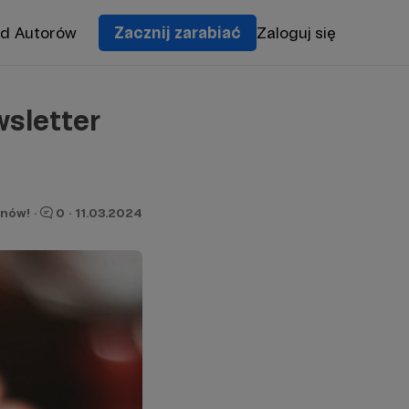
od Autorów
Zacznij zarabiać
Zaloguj się
sletter
onów!
·
0
·
11.03.2024