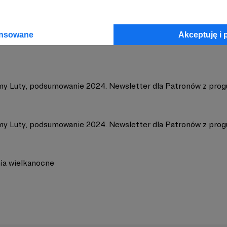
isko Głowno
Zobacz 
ansowane
Akceptuję i 
y Luty, podsumowanie 2024. Newsletter dla Patronów z prog
y Luty, podsumowanie 2024. Newsletter dla Patronów z pro
ia wielkanocne