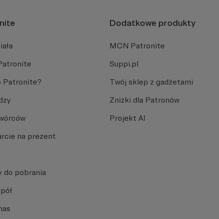
nite
Dodatkowe produkty
iała
MCN Patronite
Patronite
Suppi.pl
 Patronite?
Twój sklep z gadżetami
dzy
Zniżki dla Patronów
Twórców
Projekt AI
rcie na prezent
y do pobrania
spół
nas