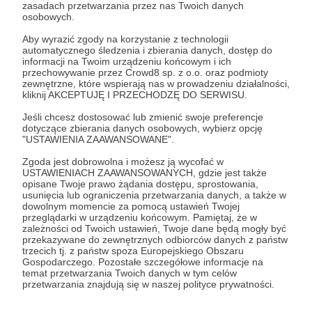
Zaloguj się
zasadach przetwarzania przez nas Twoich danych
osobowych.
Aby wyrazić zgody na korzystanie z technologii
kody
automatycznego śledzenia i zbierania danych, dostęp do
informacji na Twoim urządzeniu końcowym i ich
przechowywanie przez Crowd8 sp. z o.o. oraz podmioty
zewnętrzne, które wspierają nas w prowadzeniu działalności,
Udostępnij
kliknij AKCEPTUJĘ I PRZECHODZĘ DO SERWISU.
Jeśli chcesz dostosować lub zmienić swoje preferencje
dotyczące zbierania danych osobowych, wybierz opcję
"USTAWIENIA ZAAWANSOWANE".
Zgoda jest dobrowolna i możesz ją wycofać w
USTAWIENIACH ZAAWANSOWANYCH, gdzie jest także
opisane Twoje prawo żądania dostępu, sprostowania,
Szkoła Partyzantów
usunięcia lub ograniczenia przetwarzania danych, a także w
dowolnym momencie za pomocą ustawień Twojej
przeglądarki w urządzeniu końcowym. Pamiętaj, że w
Zobacz profil autora
zależności od Twoich ustawień, Twoje dane będą mogły być
przekazywane do zewnętrznych odbiorców danych z państw
trzecich tj. z państw spoza Europejskiego Obszaru
Gospodarczego. Pozostałe szczegółowe informacje na
temat przetwarzania Twoich danych w tym celów
przetwarzania znajdują się w naszej polityce prywatności.
Zobacz również