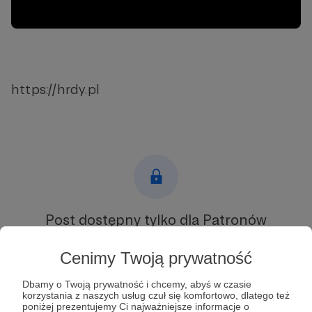
https://hrdy.pl
Post dostępny tylko dla Patronów
Aby zobaczyć ten materiał musisz być zalogowany
Cenimy Twoją prywatność
Dbamy o Twoją prywatność i chcemy, abyś w czasie
Zostań Patronem
korzystania z naszych usług czuł się komfortowo, dlatego też
poniżej prezentujemy Ci najważniejsze informacje o