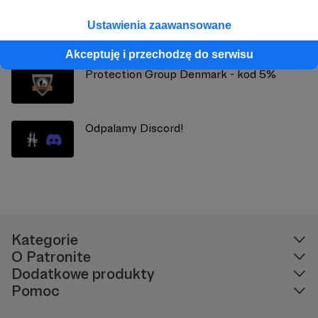
Mex Armory - kod 5%
Ustawienia zaawansowane
Akceptuję i przechodzę do serwisu
Protection Group Denmark - kod 5%
Odpalamy Discord!
Kategorie
O Patronite
Dodatkowe produkty
Pomoc