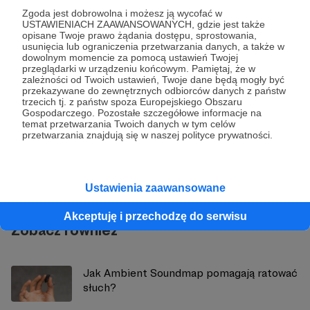
Zgoda jest dobrowolna i możesz ją wycofać w
USTAWIENIACH ZAAWANSOWANYCH, gdzie jest także
Udostępnij
opisane Twoje prawo żądania dostępu, sprostowania,
usunięcia lub ograniczenia przetwarzania danych, a także w
dowolnym momencie za pomocą ustawień Twojej
przeglądarki w urządzeniu końcowym. Pamiętaj, że w
zależności od Twoich ustawień, Twoje dane będą mogły być
przekazywane do zewnętrznych odbiorców danych z państw
trzecich tj. z państw spoza Europejskiego Obszaru
Gospodarczego. Pozostałe szczegółowe informacje na
temat przetwarzania Twoich danych w tym celów
Dźwięki natury - Ambient Soundmap
przetwarzania znajdują się w naszej polityce prywatności.
Zobacz profil autora
Ustawienia zaawansowane
Akceptuję i przechodzę do serwisu
Zobacz również
Jak Ambient Soundmap pomagają ratować
słuch?