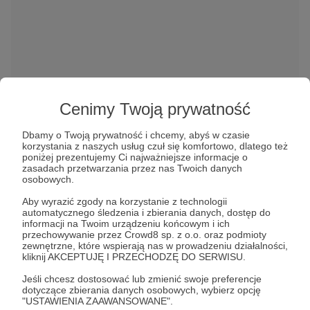
W tym miejscu powinna być zewnętrzna
Cenimy Twoją prywatność
treść
Aby zobaczyć treść musisz zmienić ustawienia
Dbamy o Twoją prywatność i chcemy, abyś w czasie
korzystania z naszych usług czuł się komfortowo, dlatego też
polityki prywatności
poniżej prezentujemy Ci najważniejsze informacje o
zasadach przetwarzania przez nas Twoich danych
osobowych.
Aby wyrazić zgody na korzystanie z technologii
automatycznego śledzenia i zbierania danych, dostęp do
informacji na Twoim urządzeniu końcowym i ich
przechowywanie przez Crowd8 sp. z o.o. oraz podmioty
zewnętrzne, które wspierają nas w prowadzeniu działalności,
kliknij AKCEPTUJĘ I PRZECHODZĘ DO SERWISU.
Jeśli chcesz dostosować lub zmienić swoje preferencje
kawa
poranna kawa
mielenie kawy
o kawie
dotyczące zbierania danych osobowych, wybierz opcję
"USTAWIENIA ZAAWANSOWANE".
dźwięk kawy