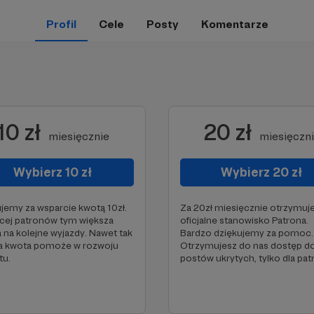
Profil
Cele
Posty
Komentarze
10 zł
20 zł
miesięcznie
miesięczn
Wybierz 10 zł
Wybierz 20 zł
jemy za wsparcie kwotą 10zł.
Za 20zł miesięcznie otrzymuj
cej patronów tym większa
oficjalne stanowisko Patrona.
 na kolejne wyjazdy. Nawet tak
Bardzo dziękujemy za pomoc.
a kwota pomoże w rozwoju
Otrzymujesz do nas dostęp d
tu.
postów ukrytych, tylko dla pa