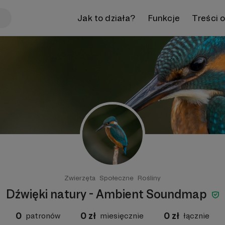
Jak to działa?
Funkcje
Treści 
Zwierzęta
Społeczne
Rośliny
Dźwięki natury - Ambient Soundmap
0
0
zł
0
zł
patronów
miesięcznie
łącznie