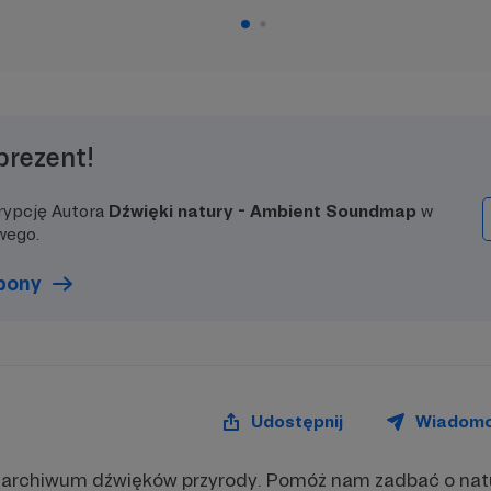
prezent!
rypcję Autora
Dźwięki natury - Ambient Soundmap
w
wego.
upony
Udostępnij
Wiadom
archiwum dźwięków przyrody. Pomóż nam zadbać o natu