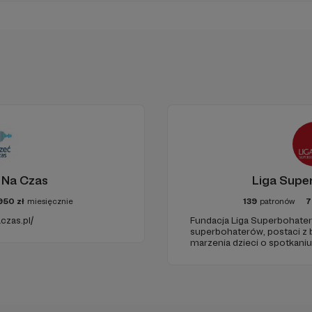
iejscu powinna być zewnętrzna treść
 zobaczyć treść musisz zmienić ustawienia
polityki prywatności
 Na Czas
Liga Supe
950
zł
miesięcznie
139
patronów
7
czas.pl/
Fundacja Liga Superbohater
superbohaterów, postaci z b
marzenia dzieci o spotkaniu
odwiedziny w szpitalach, ho
chorych dzieci w ich domach
pierając Ambient Soundmap?
uśmiechu.
ikowanych nagrań:
Bądź jednym z niewielu, którzy będą