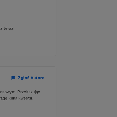
 procesem tworzenia
uczestniczenia w
ż teraz!
dowych!
żne dzieło.
Zgłoś Autora
ansowym. Przekazując
agę kilka kwestii.