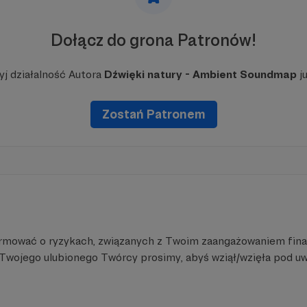
ron?
dziesz miał dostęp do wyjątkowych treści związanych z
Dołącz do grona Patronów!
luzywnych materiałów audiowizualnych oraz możliwości 
ych z projektem.
j działalność Autora
Dźwięki natury - Ambient Soundmap
ju
łeczności i zanurz się w magicznej krainie Parków Naro
wsparcie, które pozwoli nam kontynuować to piękne i wa
Zostań Patronem
wieniami,
undmap"
y:
rmować o ryzykach, związanych z Twoim zaangażowaniem fin
i Twojego ulubionego Twórcy prosimy, abyś wziął/wzięła pod uw