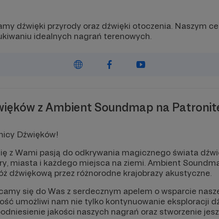
my dźwięki przyrody oraz dźwięki otoczenia. Naszym ce
kiwaniu idealnych nagrań terenowych.
źwięków z Ambient Soundmap na Patronit
nicy Dźwięków!
się z Wami pasją do odkrywania magicznego świata dźwi
y, miasta i każdego miejsca na ziemi. Ambient Soundmap
róż dźwiękową przez różnorodne krajobrazy akustyczne.
camy się do Was z serdecznym apelem o wsparcie naszej
ność umożliwi nam nie tylko kontynuowanie eksploracji
 podniesienie jakości naszych nagrań oraz stworzenie jesz