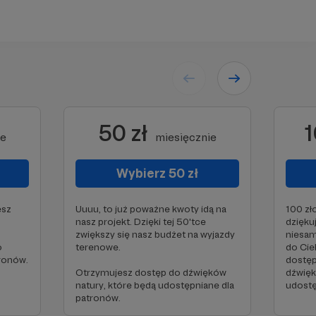
50 zł
1
ie
miesięcznie
Wybierz 50 zł
esz
Uuuu, to już poważne kwoty idą na
100 zł
nasz projekt. Dzięki tej 50'tce
dzięku
zwiększy się nasz budżet na wyjazdy
niesamo
o
terenowe.
do Cie
tronów.
dostęp
Otrzymujesz dostęp do dźwięków
dźwięk
natury, które będą udostępniane dla
udostę
patronów.