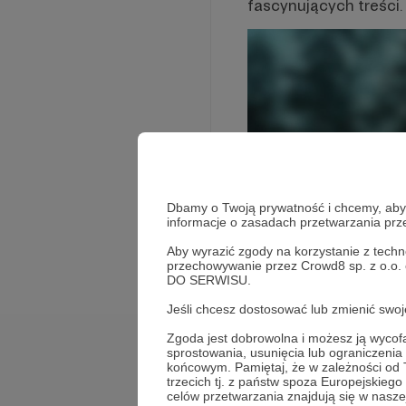
fascynujących treści.
Dbamy o Twoją prywatność i chcemy, abyś 
informacje o zasadach przetwarzania pr
Rozwiń opis
Aby wyrazić zgody na korzystanie z techn
przechowywanie przez Crowd8 sp. z o.o.
DO SERWISU.
Jeśli chcesz dostosować lub zmienić sw
Zgoda jest dobrowolna i możesz ją wyc
sprostowania, usunięcia lub ograniczeni
Cele
końcowym. Pamiętaj, że w zależności od
trzecich tj. z państw spoza Europejskie
celów przetwarzania znajdują się w naszej