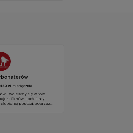
rbohaterów
430
zł
miesięcznie
ów - wcielamy się w role
ajek i filmów, spełniamy
 ulubionej postaci, poprzez
spicjach, oraz terminalnie
. Naszą misją jest niesienie
 mieli dostęp do