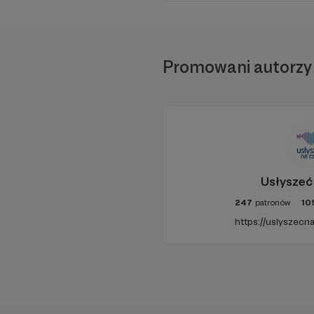
W tym m
Aby
Promowani autorzy
Usłyszeć
247
patronów
10
https://uslyszecna
Co otrzymasz, ws
1.
Dostęp do niepubl