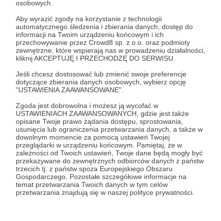
osobowych.
Zaloguj się
Aby wyrazić zgody na korzystanie z technologii
automatycznego śledzenia i zbierania danych, dostęp do
informacji na Twoim urządzeniu końcowym i ich
przechowywanie przez Crowd8 sp. z o.o. oraz podmioty
Udostępnij
zewnętrzne, które wspierają nas w prowadzeniu działalności,
kliknij AKCEPTUJĘ I PRZECHODZĘ DO SERWISU.
Jeśli chcesz dostosować lub zmienić swoje preferencje
dotyczące zbierania danych osobowych, wybierz opcję
"USTAWIENIA ZAAWANSOWANE".
Zgoda jest dobrowolna i możesz ją wycofać w
Cezary Korycki | Historia, jakiej nie znacie
USTAWIENIACH ZAAWANSOWANYCH, gdzie jest także
opisane Twoje prawo żądania dostępu, sprostowania,
usunięcia lub ograniczenia przetwarzania danych, a także w
dowolnym momencie za pomocą ustawień Twojej
Zobacz profil autora
przeglądarki w urządzeniu końcowym. Pamiętaj, że w
zależności od Twoich ustawień, Twoje dane będą mogły być
przekazywane do zewnętrznych odbiorców danych z państw
trzecich tj. z państw spoza Europejskiego Obszaru
Gospodarczego. Pozostałe szczegółowe informacje na
temat przetwarzania Twoich danych w tym celów
Zobacz również
przetwarzania znajdują się w naszej polityce prywatności.
Historia przestępstwa. Nowa 15-