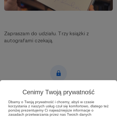
Zapraszam do udziału. Trzy książki z
autografami czekają.
Post dostępny tylko dla Patronów
Cenimy Twoją prywatność
Aby zobaczyć ten materiał musisz być zalogowany
Dbamy o Twoją prywatność i chcemy, abyś w czasie
korzystania z naszych usług czuł się komfortowo, dlatego też
poniżej prezentujemy Ci najważniejsze informacje o
Zostań Patronem
zasadach przetwarzania przez nas Twoich danych