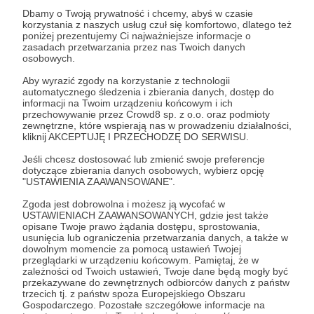
Dbamy o Twoją prywatność i chcemy, abyś w czasie
Aby zobaczyć ten materiał musisz być zalogowany
korzystania z naszych usług czuł się komfortowo, dlatego też
poniżej prezentujemy Ci najważniejsze informacje o
zasadach przetwarzania przez nas Twoich danych
Zostań Patronem
osobowych.
Aby wyrazić zgody na korzystanie z technologii
Zaloguj się
automatycznego śledzenia i zbierania danych, dostęp do
informacji na Twoim urządzeniu końcowym i ich
przechowywanie przez Crowd8 sp. z o.o. oraz podmioty
zewnętrzne, które wspierają nas w prowadzeniu działalności,
Jacek Bartosiak
Polska&Europa
Świat
Wideo
kliknij AKCEPTUJĘ I PRZECHODZĘ DO SERWISU.
Jeśli chcesz dostosować lub zmienić swoje preferencje
dotyczące zbierania danych osobowych, wybierz opcję
Udostępnij
"USTAWIENIA ZAAWANSOWANE".
Zgoda jest dobrowolna i możesz ją wycofać w
USTAWIENIACH ZAAWANSOWANYCH, gdzie jest także
opisane Twoje prawo żądania dostępu, sprostowania,
usunięcia lub ograniczenia przetwarzania danych, a także w
dowolnym momencie za pomocą ustawień Twojej
przeglądarki w urządzeniu końcowym. Pamiętaj, że w
Strategy&Future
zależności od Twoich ustawień, Twoje dane będą mogły być
przekazywane do zewnętrznych odbiorców danych z państw
trzecich tj. z państw spoza Europejskiego Obszaru
Zobacz profil autora
Gospodarczego. Pozostałe szczegółowe informacje na