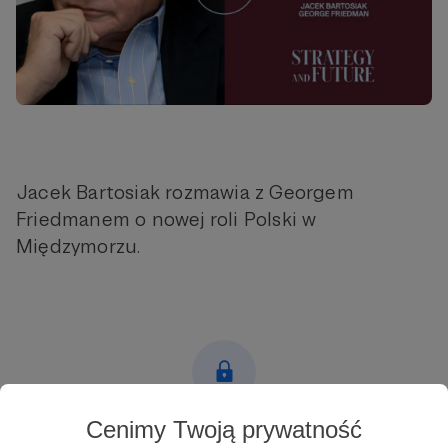
Jacek Bartosiak rozmawia z Georgem
Friedmanem o nowej roli Polski w
Międzymorzu.
Cenimy Twoją prywatność
Post dostępny tylko dla Patronów