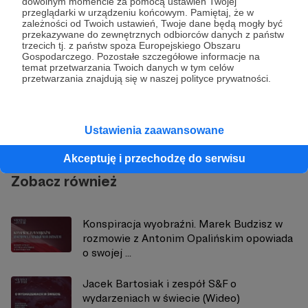
dowolnym momencie za pomocą ustawień Twojej
przeglądarki w urządzeniu końcowym. Pamiętaj, że w
zależności od Twoich ustawień, Twoje dane będą mogły być
przekazywane do zewnętrznych odbiorców danych z państw
trzecich tj. z państw spoza Europejskiego Obszaru
Gospodarczego. Pozostałe szczegółowe informacje na
temat przetwarzania Twoich danych w tym celów
przetwarzania znajdują się w naszej polityce prywatności.
Strategy&Future
Zobacz profil autora
Ustawienia zaawansowane
Akceptuję i przechodzę do serwisu
Zobacz również
Konspiracja wyobraźni. Marek Budzisz w
rozmowie z Antonim Opalińskim opowiada
o swojej ...
Jacek Bartosiak i zespół S&F o
wydarzeniach w świecie (Wideo)