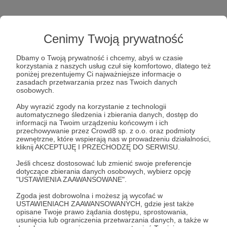
Cenimy Twoją prywatność
Dbamy o Twoją prywatność i chcemy, abyś w czasie
korzystania z naszych usług czuł się komfortowo, dlatego też
poniżej prezentujemy Ci najważniejsze informacje o
Post dostępny tylko dla Patronów
zasadach przetwarzania przez nas Twoich danych
osobowych.
Aby zobaczyć ten materiał musisz być zalogowany
Aby wyrazić zgody na korzystanie z technologii
automatycznego śledzenia i zbierania danych, dostęp do
informacji na Twoim urządzeniu końcowym i ich
przechowywanie przez Crowd8 sp. z o.o. oraz podmioty
Zostań Patronem
zewnętrzne, które wspierają nas w prowadzeniu działalności,
kliknij AKCEPTUJĘ I PRZECHODZĘ DO SERWISU.
Zaloguj się
Jeśli chcesz dostosować lub zmienić swoje preferencje
dotyczące zbierania danych osobowych, wybierz opcję
"USTAWIENIA ZAAWANSOWANE".
Albert Świdziński
Chiny
USA
Weekly Brief
Zgoda jest dobrowolna i możesz ją wycofać w
USTAWIENIACH ZAAWANSOWANYCH, gdzie jest także
opisane Twoje prawo żądania dostępu, sprostowania,
Udostępnij
usunięcia lub ograniczenia przetwarzania danych, a także w