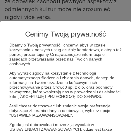
że człowiek Zachodu pewnych aspektów z
odmiennych kultur może nie zrozumieć
nigdy i vice versa.
Cenimy Twoją prywatność
Dbamy o Twoją prywatność i chcemy, abyś w czasie
korzystania z naszych usług czuł się komfortowo, dlatego też
poniżej prezentujemy Ci najważniejsze informacje o
zasadach przetwarzania przez nas Twoich danych
osobowych.
Post dostępny tylko dla Patronów
Aby wyrazić zgody na korzystanie z technologii
automatycznego śledzenia i zbierania danych, dostęp do
Aby zobaczyć ten materiał musisz być zalogowany
informacji na Twoim urządzeniu końcowym i ich
przechowywanie przez Crowd8 sp. z o.o. oraz podmioty
zewnętrzne, które wspierają nas w prowadzeniu działalności,
kliknij AKCEPTUJĘ I PRZECHODZĘ DO SERWISU.
Zostań Patronem
Jeśli chcesz dostosować lub zmienić swoje preferencje
dotyczące zbierania danych osobowych, wybierz opcję
Zaloguj się
"USTAWIENIA ZAAWANSOWANE".
Zgoda jest dobrowolna i możesz ją wycofać w
USTAWIENIACH ZAAWANSOWANYCH, gdzie jest także