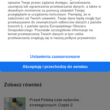
Jakub Marszałkiewicz
Chiny
Niemcy
Recenzje
Świat
opisane Twoje prawo żądania dostępu, sprostowania,
usunięcia lub ograniczenia przetwarzania danych, a także w
dowolnym momencie za pomocą ustawień Twojej
przeglądarki w urządzeniu końcowym. Pamiętaj, że w
Udostępnij
zależności od Twoich ustawień, Twoje dane będą mogły być
przekazywane do zewnętrznych odbiorców danych z państw
trzecich tj. z państw spoza Europejskiego Obszaru
Gospodarczego. Pozostałe szczegółowe informacje na
temat przetwarzania Twoich danych w tym celów
przetwarzania znajdują się w naszej polityce prywatności.
Strategy&Future
Ustawienia zaawansowane
Zobacz profil autora
Akceptuję i przechodzę do serwisu
Zobacz również
Przed Polską czas wyborów…
strategicznych. Część 2