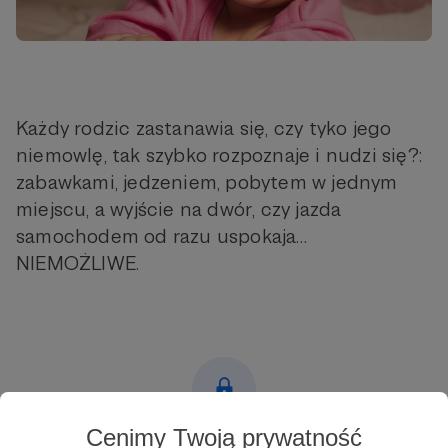
Każdy rodzic zastanawia się, czy tyko jego
niemowlę, tak szybko rozpoznaje i nudzi się?:
zabawkami, jedzeniem, pobytem w jednym
miejscu, a wyjście na dwór, czy jazda
samochodem od razu uspokaja…
NIEMOŻLIWE.
Cenimy Twoją prywatność