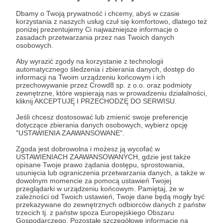
Post dostępny tylko dla Patronów
Dbamy o Twoją prywatność i chcemy, abyś w czasie
Aby zobaczyć ten materiał musisz być zalogowany
korzystania z naszych usług czuł się komfortowo, dlatego też
poniżej prezentujemy Ci najważniejsze informacje o
zasadach przetwarzania przez nas Twoich danych
osobowych.
Zostań Patronem
Aby wyrazić zgody na korzystanie z technologii
automatycznego śledzenia i zbierania danych, dostęp do
Zaloguj się
informacji na Twoim urządzeniu końcowym i ich
przechowywanie przez Crowd8 sp. z o.o. oraz podmioty
zewnętrzne, które wspierają nas w prowadzeniu działalności,
kliknij AKCEPTUJĘ I PRZECHODZĘ DO SERWISU.
niemowlę
rozpoznawanie
dziecko
rodzice
mama
Jeśli chcesz dostosować lub zmienić swoje preferencje
dotyczące zbierania danych osobowych, wybierz opcję
Udostępnij
"USTAWIENIA ZAAWANSOWANE".
Zgoda jest dobrowolna i możesz ją wycofać w
USTAWIENIACH ZAAWANSOWANYCH, gdzie jest także
opisane Twoje prawo żądania dostępu, sprostowania,
usunięcia lub ograniczenia przetwarzania danych, a także w
dowolnym momencie za pomocą ustawień Twojej
przeglądarki w urządzeniu końcowym. Pamiętaj, że w
zależności od Twoich ustawień, Twoje dane będą mogły być
Joanna Muzykiewicz - LogopedyczneSOS
przekazywane do zewnętrznych odbiorców danych z państw
trzecich tj. z państw spoza Europejskiego Obszaru
Gospodarczego. Pozostałe szczegółowe informacje na