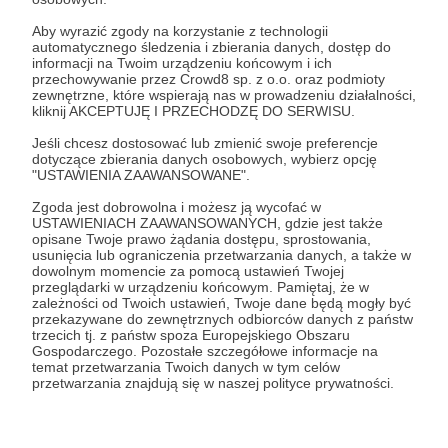
Aby wyrazić zgody na korzystanie z technologii
automatycznego śledzenia i zbierania danych, dostęp do
informacji na Twoim urządzeniu końcowym i ich
przechowywanie przez Crowd8 sp. z o.o. oraz podmioty
zewnętrzne, które wspierają nas w prowadzeniu działalności,
kliknij AKCEPTUJĘ I PRZECHODZĘ DO SERWISU.
Jacek Korabita Kowalski
Jeśli chcesz dostosować lub zmienić swoje preferencje
dotyczące zbierania danych osobowych, wybierz opcję
"USTAWIENIA ZAAWANSOWANE".
Zobacz profil autora
Zgoda jest dobrowolna i możesz ją wycofać w
USTAWIENIACH ZAAWANSOWANYCH, gdzie jest także
opisane Twoje prawo żądania dostępu, sprostowania,
usunięcia lub ograniczenia przetwarzania danych, a także w
dowolnym momencie za pomocą ustawień Twojej
Zobacz również
przeglądarki w urządzeniu końcowym. Pamiętaj, że w
zależności od Twoich ustawień, Twoje dane będą mogły być
przekazywane do zewnętrznych odbiorców danych z państw
trzecich tj. z państw spoza Europejskiego Obszaru
WIELKI CZWARTEK - JESZCZE MSZA - PO
Gospodarczego. Pozostałe szczegółowe informacje na
STAREMU
temat przetwarzania Twoich danych w tym celów
przetwarzania znajdują się w naszej polityce prywatności.
DO JUSTYNY. TĘSKNOŚĆ NA WIOSNĘ.