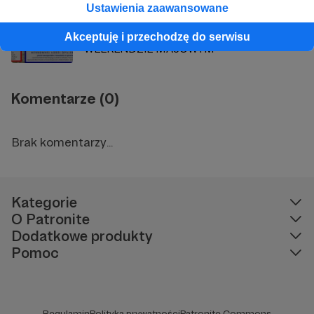
Ustawienia zaawansowane
ZAPROSZENIE NA KONCERTY W
Akceptuję i przechodzę do serwisu
WEEKENDZIE MAJOWYM
Komentarze (0)
Brak komentarzy...
Kategorie
O Patronite
Dodatkowe produkty
Pomoc
Regulamin
Polityka prywatności
Patronite Commons