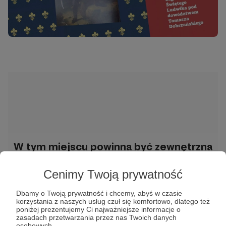
W tym miejscu powinna być zewnętrzna
treść
Cenimy Twoją prywatność
Aby zobaczyć treść musisz zmienić ustawienia
polityki prywatności
Dbamy o Twoją prywatność i chcemy, abyś w czasie
korzystania z naszych usług czuł się komfortowo, dlatego też
poniżej prezentujemy Ci najważniejsze informacje o
zasadach przetwarzania przez nas Twoich danych
Udostępnij
osobowych.