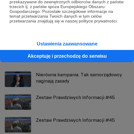
przekazywane do zewnętrznych odbiorców danych z państw
trzecich tj. z państw spoza Europejskiego Obszaru
Demagog
Gospodarczego. Pozostałe szczegółowe informacje na
temat przetwarzania Twoich danych w tym celów
przetwarzania znajdują się w naszej polityce prywatności.
Zobacz profil autora
Ustawienia zaawansowane
Zobacz również
Akceptuję i przechodzę do serwisu
Nierówna kampania. Tak samorządowcy
naginają zasady
Zestaw Prawdziwych Informacji #45
Zestaw Prawdziwych Informacji #45