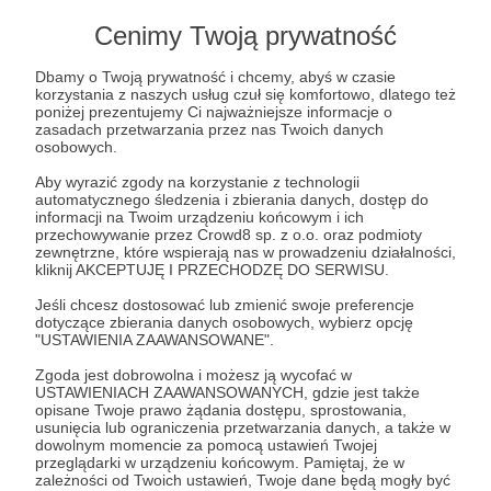
Cenimy Twoją prywatność
Dbamy o Twoją prywatność i chcemy, abyś w czasie
Post dostępny tylko dla Patronów
korzystania z naszych usług czuł się komfortowo, dlatego też
poniżej prezentujemy Ci najważniejsze informacje o
zasadach przetwarzania przez nas Twoich danych
Aby zobaczyć ten materiał musisz być zalogowany
osobowych.
Aby wyrazić zgody na korzystanie z technologii
automatycznego śledzenia i zbierania danych, dostęp do
Zostań Patronem
informacji na Twoim urządzeniu końcowym i ich
przechowywanie przez Crowd8 sp. z o.o. oraz podmioty
Zaloguj się
zewnętrzne, które wspierają nas w prowadzeniu działalności,
kliknij AKCEPTUJĘ I PRZECHODZĘ DO SERWISU.
Jeśli chcesz dostosować lub zmienić swoje preferencje
demagog
factcheck
fakty
informacja
dotyczące zbierania danych osobowych, wybierz opcję
"USTAWIENIA ZAAWANSOWANE".
Zgoda jest dobrowolna i możesz ją wycofać w
Udostępnij
USTAWIENIACH ZAAWANSOWANYCH, gdzie jest także
opisane Twoje prawo żądania dostępu, sprostowania,
usunięcia lub ograniczenia przetwarzania danych, a także w
dowolnym momencie za pomocą ustawień Twojej
przeglądarki w urządzeniu końcowym. Pamiętaj, że w
zależności od Twoich ustawień, Twoje dane będą mogły być