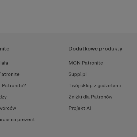
nite
Dodatkowe produkty
iała
MCN Patronite
Patronite
Suppi.pl
 Patronite?
Twój sklep z gadżetami
dzy
Zniżki dla Patronów
Twórców
Projekt AI
rcie na prezent