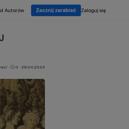
od Autorów
Zacznij zarabiać
Zaloguj się
J
wy!
·
0
·
28.04.2024