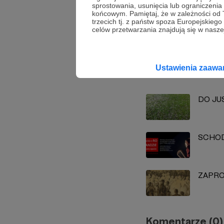
sprostowania, usunięcia lub ograniczeni
końcowym. Pamiętaj, że w zależności od
Jacek K
trzecich tj. z państw spoza Europejskie
celów przetwarzania znajdują się w naszej
Zobacz również
Ustawienia zaaw
DO JU
SCHODZ
ZAPRO
Komentarze (0)