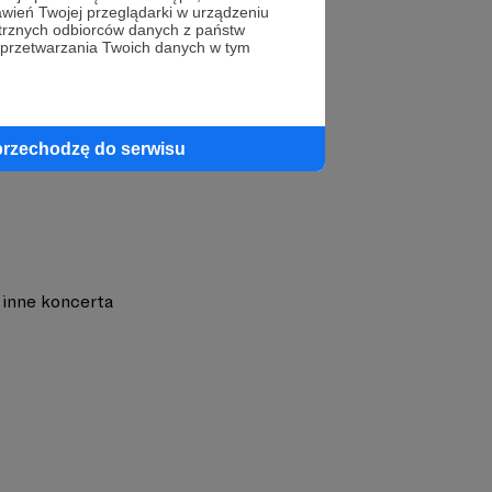
wień Twojej przeglądarki w urządzeniu
trznych odbiorców danych z państw
profil autora
 przetwarzania Twoich danych w tym
przechodzę do serwisu
inne koncerta