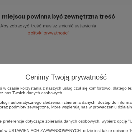
 miejscu powinna być zewnętrzna treść
Aby zobaczyć treść musisz zmienić ustawienia
polityki prywatności
Cenimy Twoją prywatność
w czasie korzystania z naszych usług czuł się komfortowo, dlatego te
zez nas Twoich danych osobowych.
ologii automatycznego śledzenia i zbierania danych, dostęp do inform
 oraz podmioty zewnętrzne, które wspierają nas w prowadzeniu dział
oje preferencje dotyczące zbierania danych osobowych, wybierz op
ofać w USTAWIENIACH ZAAWANSOWANYCH, gdzie jest także opisane Tw