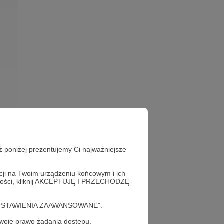
ż poniżej prezentujemy Ci najważniejsze
acji na Twoim urządzeniu końcowym i ich
alności, kliknij AKCEPTUJĘ I PRZECHODZĘ
cję "USTAWIENIA ZAAWANSOWANE".
oje prawo żądania dostępu,