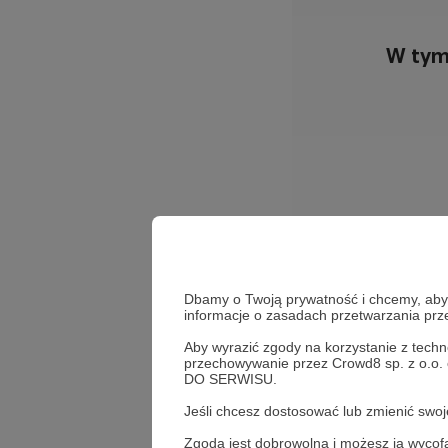
W tym
Dbamy o Twoją prywatność i chcemy, abyś 
informacje o zasadach przetwarzania pr
Aby wyrazić zgody na korzystanie z techn
przechowywanie przez Crowd8 sp. z o.o.
DO SERWISU.
Udostępnij
Jeśli chcesz dostosować lub zmienić sw
Zgoda jest dobrowolna i możesz ją wyc