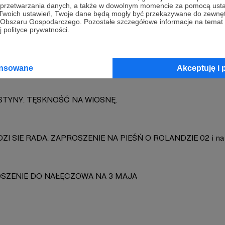
a przetwarzania danych, a także w dowolnym momencie za pomocą usta
 Twoich ustawień, Twoje dane będą mogły być przekazywane do zewnę
orabita Kowalski
Zobacz 
go Obszaru Gospodarczego. Pozostałe szczegółowe informacje na temat
 polityce prywatności.
ansowane
Akceptuję i 
STYNY. TĘSKNOŚĆ NA WIOSNĘ.
I SIE RADA. ZAPROSZENIE NA PIEŚŃ O ROLANDZIE 02 i na 
SZENIE DO NAŁĘCZOWA NA 3 MAJA