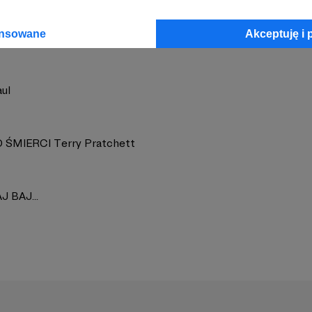
ansowane
Akceptuję i 
ul
 ŚMIERCI Terry Pratchett
J BAJ...