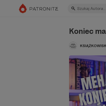
Koniec majó
KSIĄŻKOWIS