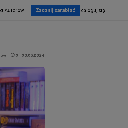
od Autorów
Zacznij zarabiać
Zaloguj się
nów!
·
0
·
06.05.2024