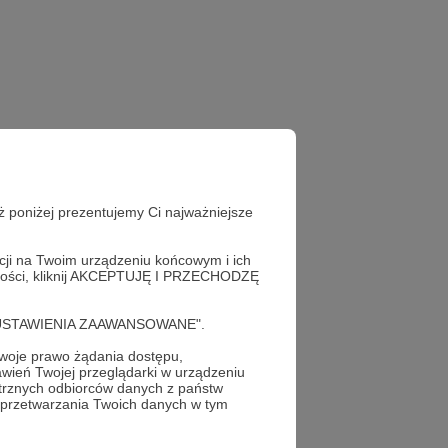
ż poniżej prezentujemy Ci najważniejsze
acji na Twoim urządzeniu końcowym i ich
alności, kliknij AKCEPTUJĘ I PRZECHODZĘ
cję "USTAWIENIA ZAAWANSOWANE".
oje prawo żądania dostępu,
wień Twojej przeglądarki w urządzeniu
trznych odbiorców danych z państw
 przetwarzania Twoich danych w tym
profil autora