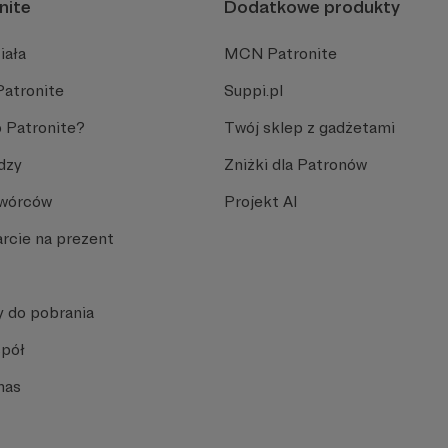
nite
Dodatkowe produkty
iała
MCN Patronite
Patronite
Suppi.pl
 Patronite?
Twój sklep z gadżetami
dzy
Zniżki dla Patronów
Twórców
Projekt AI
rcie na prezent
y do pobrania
spół
nas