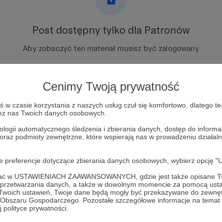
Post dostępny tylko dla Patronów
Aby zobaczyć ten materiał musisz być zalogowany
Zostań Patronem
Cenimy Twoją prywatność
Zaloguj się
w czasie korzystania z naszych usług czuł się komfortowo, dlatego te
zez nas Twoich danych osobowych.
ologii automatycznego śledzenia i zbierania danych, dostęp do inform
 oraz podmioty zewnętrzne, które wspierają nas w prowadzeniu dział
oje preferencje dotyczące zbierania danych osobowych, wybierz op
ofać w USTAWIENIACH ZAAWANSOWANYCH, gdzie jest także opisane Tw
a przetwarzania danych, a także w dowolnym momencie za pomocą usta
 Twoich ustawień, Twoje dane będą mogły być przekazywane do zewnę
go Obszaru Gospodarczego. Pozostałe szczegółowe informacje na temat
KOWISKO
Zobacz 
 polityce prywatności.