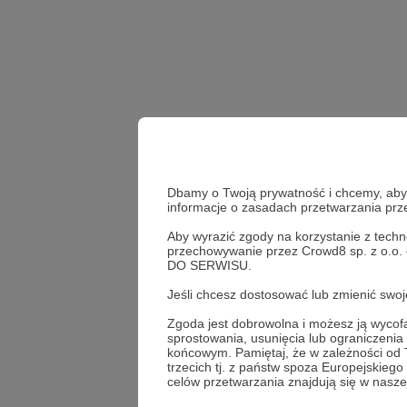
Dbamy o Twoją prywatność i chcemy, abyś 
informacje o zasadach przetwarzania pr
Aby wyrazić zgody na korzystanie z techn
film patronacki
przechowywanie przez Crowd8 sp. z o.o.
DO SERWISU.
Udostępnij
Jeśli chcesz dostosować lub zmienić sw
Zgoda jest dobrowolna i możesz ją wyc
sprostowania, usunięcia lub ograniczeni
końcowym. Pamiętaj, że w zależności od
trzecich tj. z państw spoza Europejskie
KSIĄŻ
celów przetwarzania znajdują się w naszej