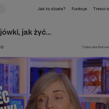
Jak to działa?
Funkcje
Treści 
wki, jak żyć...
KO
Tylko dla Patro