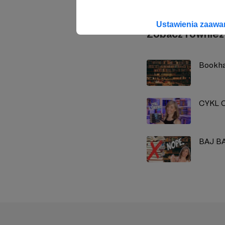
Ustawienia zaaw
Zobacz również
Bookha
CYKL O
BAJ BA