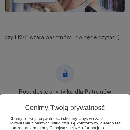
czyli KKF, czara patronów i co będę czytać :)
Post dostępny tylko dla Patronów
Aby zobaczyć ten materiał musisz być zalogowany
Cenimy Twoją prywatność
Dbamy o Twoją prywatność i chcemy, abyś w czasie
Zostań Patronem
korzystania z naszych usług czuł się komfortowo, dlatego też
poniżej prezentujemy Ci najważniejsze informacje o