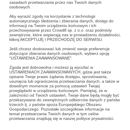
Zaloguj się
zasadach przetwarzania przez nas Twoich danych
osobowych.
Aby wyrazić zgody na korzystanie z technologii
film patronacki
automatycznego śledzenia i zbierania danych, dostęp do
informacji na Twoim urządzeniu końcowym i ich
przechowywanie przez Crowd8 sp. z o.o. oraz podmioty
zewnętrzne, które wspierają nas w prowadzeniu działalności,
Udostępnij
kliknij AKCEPTUJĘ I PRZECHODZĘ DO SERWISU.
Jeśli chcesz dostosować lub zmienić swoje preferencje
dotyczące zbierania danych osobowych, wybierz opcję
"USTAWIENIA ZAAWANSOWANE".
Zgoda jest dobrowolna i możesz ją wycofać w
USTAWIENIACH ZAAWANSOWANYCH, gdzie jest także
opisane Twoje prawo żądania dostępu, sprostowania,
KSIĄŻKOWISKO
usunięcia lub ograniczenia przetwarzania danych, a także w
dowolnym momencie za pomocą ustawień Twojej
przeglądarki w urządzeniu końcowym. Pamiętaj, że w
Zobacz profil autora
zależności od Twoich ustawień, Twoje dane będą mogły być
przekazywane do zewnętrznych odbiorców danych z państw
trzecich tj. z państw spoza Europejskiego Obszaru
Gospodarczego. Pozostałe szczegółowe informacje na
temat przetwarzania Twoich danych w tym celów
przetwarzania znajdują się w naszej polityce prywatności.
Zobacz również