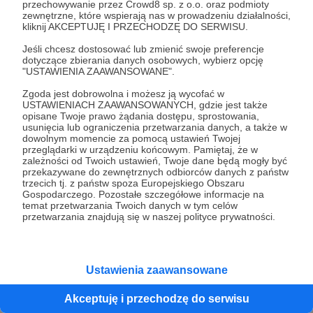
przechowywanie przez Crowd8 sp. z o.o. oraz podmioty
And of course, we're starting to stir up some
zewnętrzne, które wspierają nas w prowadzeniu działalności,
kliknij AKCEPTUJĘ I PRZECHODZĘ DO SERWISU.
GraTy fun in the area right away! As a result,
the GRAtoWÓZ will be visiting nearby
Jeśli chcesz dostosować lub zmienić swoje preferencje
dotyczące zbierania danych osobowych, wybierz opcję
Jasionka tomorrow
Look out for us!
"USTAWIENIA ZAAWANSOWANE".
Zgoda jest dobrowolna i możesz ją wycofać w
Pssst... We want to quickly remind you that if
USTAWIENIACH ZAAWANSOWANYCH, gdzie jest także
you want us to continue working for you, you
opisane Twoje prawo żądania dostępu, sprostowania,
usunięcia lub ograniczenia przetwarzania danych, a także w
can visit our store on Allegro
dowolnym momencie za pomocą ustawień Twojej
przeglądarki w urządzeniu końcowym. Pamiętaj, że w
https://allegro.pl/uzytkownik/fundacja-graty
zależności od Twoich ustawień, Twoje dane będą mogły być
przekazywane do zewnętrznych odbiorców danych z państw
trzecich tj. z państw spoza Europejskiego Obszaru
Udostępnij
Gospodarczego. Pozostałe szczegółowe informacje na
temat przetwarzania Twoich danych w tym celów
przetwarzania znajdują się w naszej polityce prywatności.
Ustawienia zaawansowane
Fundacja GraTy
Akceptuję i przechodzę do serwisu