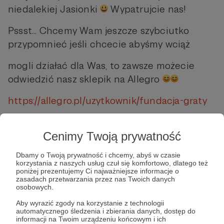
niedalekiej Jasionki
Wypatrujcie nas!
Pssst... Chcemy Wam jeszcze szybciutko
przypomnieć jeśli chcecie abyśmy wciąż
mogli działać dla Was, to zawsze możecie
odwiedzić nasz sklepik na Allegro
https://allegro.pl/uzytkownik/fundacja-graty
Hey there!
Cenimy Twoją prywatność
Guess who's back!
Crawling through
Dbamy o Twoją prywatność i chcemy, abyś w czasie
forests and meadows, smelling like a bonfire,
korzystania z naszych usług czuł się komfortowo, dlatego też
covered in mud (especially the youngest
poniżej prezentujemy Ci najważniejsze informacje o
zasadach przetwarzania przez nas Twoich danych
ones
), we're coming back to Krosno! Thank
osobowych.
you so much @forrestglamp for hosting our
Aby wyrazić zgody na korzystanie z technologii
crazy team in this wonderful place!
automatycznego śledzenia i zbierania danych, dostęp do
informacji na Twoim urządzeniu końcowym i ich