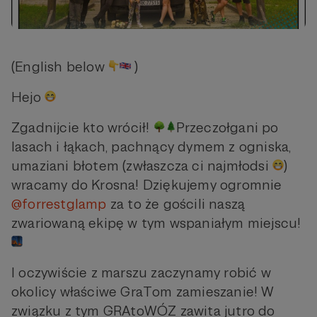
(English below
)
Hejo
Zgadnijcie kto wrócił!
Przeczołgani po
lasach i łąkach, pachnący dymem z ogniska,
umaziani błotem (zwłaszcza ci najmłodsi
)
wracamy do Krosna! Dziękujemy ogromnie
@forrestglamp
za to że gościli naszą
zwariowaną ekipę w tym wspaniałym miejscu!
I oczywiście z marszu zaczynamy robić w
okolicy właściwe GraTom zamieszanie! W
związku z tym GRAtoWÓZ zawita jutro do