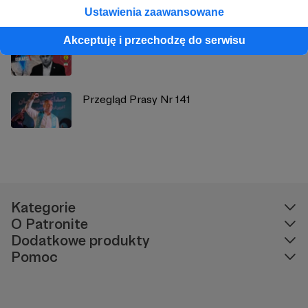
Ustawienia zaawansowane
Akceptuję i przechodzę do serwisu
Inwazja na Liban?
Przegląd Prasy Nr 141
Kategorie
O Patronite
Dodatkowe produkty
Pomoc