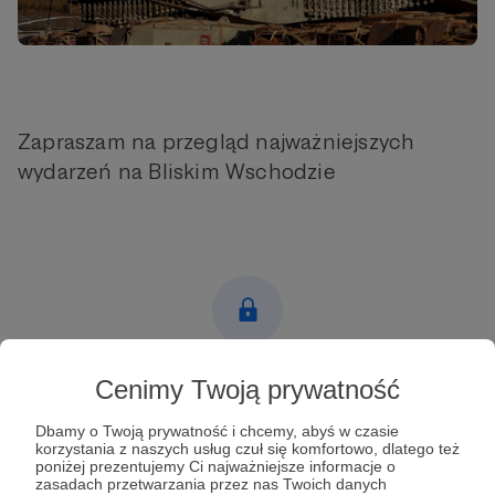
Zapraszam na przegląd najważniejszych
wydarzeń na Bliskim Wschodzie
Post dostępny tylko dla Patronów
Cenimy Twoją prywatność
Aby zobaczyć ten materiał musisz być zalogowany
Dbamy o Twoją prywatność i chcemy, abyś w czasie
korzystania z naszych usług czuł się komfortowo, dlatego też
poniżej prezentujemy Ci najważniejsze informacje o
Zostań Patronem
zasadach przetwarzania przez nas Twoich danych