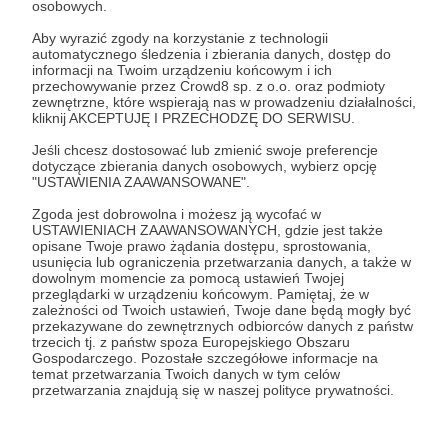
osobowych.
Zaloguj się
Aby wyrazić zgody na korzystanie z technologii
automatycznego śledzenia i zbierania danych, dostęp do
informacji na Twoim urządzeniu końcowym i ich
przechowywanie przez Crowd8 sp. z o.o. oraz podmioty
Udostępnij
zewnętrzne, które wspierają nas w prowadzeniu działalności,
kliknij AKCEPTUJĘ I PRZECHODZĘ DO SERWISU.
Jeśli chcesz dostosować lub zmienić swoje preferencje
dotyczące zbierania danych osobowych, wybierz opcję
"USTAWIENIA ZAAWANSOWANE".
Zgoda jest dobrowolna i możesz ją wycofać w
Puls Lewantu & Puls Zagranicy
USTAWIENIACH ZAAWANSOWANYCH, gdzie jest także
opisane Twoje prawo żądania dostępu, sprostowania,
usunięcia lub ograniczenia przetwarzania danych, a także w
dowolnym momencie za pomocą ustawień Twojej
Zobacz profil autora
przeglądarki w urządzeniu końcowym. Pamiętaj, że w
zależności od Twoich ustawień, Twoje dane będą mogły być
przekazywane do zewnętrznych odbiorców danych z państw
trzecich tj. z państw spoza Europejskiego Obszaru
Gospodarczego. Pozostałe szczegółowe informacje na
temat przetwarzania Twoich danych w tym celów
Zobacz również
przetwarzania znajdują się w naszej polityce prywatności.
Przegląd Prasy Nr 139