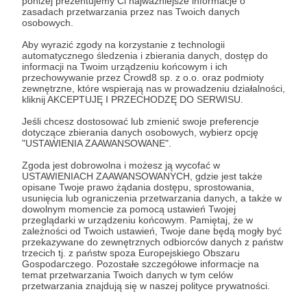
poniżej prezentujemy Ci najważniejsze informacje o
zasadach przetwarzania przez nas Twoich danych
osobowych.
Zostań Patronem
Aby wyrazić zgody na korzystanie z technologii
automatycznego śledzenia i zbierania danych, dostęp do
Zaloguj się
informacji na Twoim urządzeniu końcowym i ich
przechowywanie przez Crowd8 sp. z o.o. oraz podmioty
zewnętrzne, które wspierają nas w prowadzeniu działalności,
kliknij AKCEPTUJĘ I PRZECHODZĘ DO SERWISU.
Udostępnij
Jeśli chcesz dostosować lub zmienić swoje preferencje
dotyczące zbierania danych osobowych, wybierz opcję
"USTAWIENIA ZAAWANSOWANE".
Zgoda jest dobrowolna i możesz ją wycofać w
USTAWIENIACH ZAAWANSOWANYCH, gdzie jest także
opisane Twoje prawo żądania dostępu, sprostowania,
Marek i rośliny
usunięcia lub ograniczenia przetwarzania danych, a także w
dowolnym momencie za pomocą ustawień Twojej
przeglądarki w urządzeniu końcowym. Pamiętaj, że w
Zobacz profil autora
zależności od Twoich ustawień, Twoje dane będą mogły być
przekazywane do zewnętrznych odbiorców danych z państw
trzecich tj. z państw spoza Europejskiego Obszaru
Gospodarczego. Pozostałe szczegółowe informacje na
temat przetwarzania Twoich danych w tym celów
przetwarzania znajdują się w naszej polityce prywatności.
Zobacz również