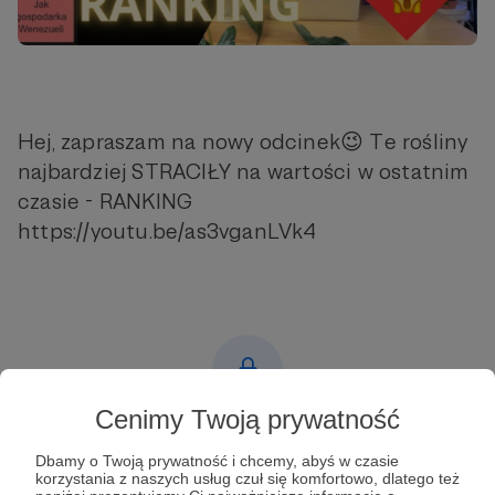
Hej, zapraszam na nowy odcinek😉 Te rośliny
najbardziej STRACIŁY na wartości w ostatnim
czasie - RANKING
https://youtu.be/as3vganLVk4
Cenimy Twoją prywatność
Post dostępny tylko dla Patronów
Dbamy o Twoją prywatność i chcemy, abyś w czasie
Aby zobaczyć ten materiał musisz być zalogowany
korzystania z naszych usług czuł się komfortowo, dlatego też