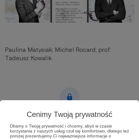
Paulina Matysiak; Michel Rocard; prof.
Tadeusz Kowalik
Cenimy Twoją prywatność
Post dostępny tylko dla Patronów
Dbamy o Twoją prywatność i chcemy, abyś w czasie
Aby zobaczyć ten materiał musisz być zalogowany
korzystania z naszych usług czuł się komfortowo, dlatego też
poniżej prezentujemy Ci najważniejsze informacje o