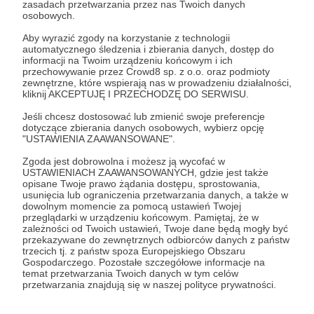
zasadach przetwarzania przez nas Twoich danych
Zostań Patronem
osobowych.
Aby wyrazić zgody na korzystanie z technologii
Zaloguj się
automatycznego śledzenia i zbierania danych, dostęp do
informacji na Twoim urządzeniu końcowym i ich
przechowywanie przez Crowd8 sp. z o.o. oraz podmioty
zewnętrzne, które wspierają nas w prowadzeniu działalności,
Udostępnij
kliknij AKCEPTUJĘ I PRZECHODZĘ DO SERWISU.
Jeśli chcesz dostosować lub zmienić swoje preferencje
dotyczące zbierania danych osobowych, wybierz opcję
"USTAWIENIA ZAAWANSOWANE".
Zgoda jest dobrowolna i możesz ją wycofać w
USTAWIENIACH ZAAWANSOWANYCH, gdzie jest także
Dwie Lewe Ręce
opisane Twoje prawo żądania dostępu, sprostowania,
usunięcia lub ograniczenia przetwarzania danych, a także w
dowolnym momencie za pomocą ustawień Twojej
przeglądarki w urządzeniu końcowym. Pamiętaj, że w
Zobacz profil autora
zależności od Twoich ustawień, Twoje dane będą mogły być
przekazywane do zewnętrznych odbiorców danych z państw
trzecich tj. z państw spoza Europejskiego Obszaru
Gospodarczego. Pozostałe szczegółowe informacje na
temat przetwarzania Twoich danych w tym celów
przetwarzania znajdują się w naszej polityce prywatności.
Zobacz również