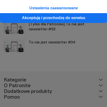
[Tylko dla Patronów] Dogrywka: Media
Ustawienia zaawansowane
plus... niespodzianka
Akceptuję i przechodzę do serwisu
[Tylko dla Patronów] To nie jest
newsletter #33
To nie jest newsletter #34
Kategorie
O Patronite
Dodatkowe produkty
Pomoc