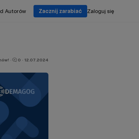
od Autorów
Zacznij zarabiać
Zaloguj się
nów!
·
0
·
12.07.2024