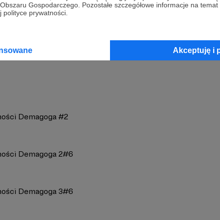
go Obszaru Gospodarczego. Pozostałe szczegółowe informacje na temat
 polityce prywatności.
og
Zobacz 
ansowane
Akceptuję i 
ności Demagoga #2
ności Demagoga 2#6
ności Demagoga 3#6