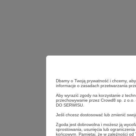
Dbamy o Twoją prywatność i chcemy, abyś 
informacje o zasadach przetwarzania pr
Aby wyrazić zgody na korzystanie z techn
przechowywanie przez Crowd8 sp. z o.o.
DO SERWISU.
festiwal
demagog
Jeśli chcesz dostosować lub zmienić sw
Zgoda jest dobrowolna i możesz ją wyc
sprostowania, usunięcia lub ograniczeni
Udostępnij
końcowym. Pamiętaj, że w zależności od