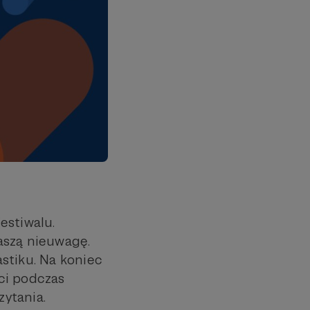
estiwalu.
aszą nieuwagę.
stiku. Na koniec
ci podczas
ytania.