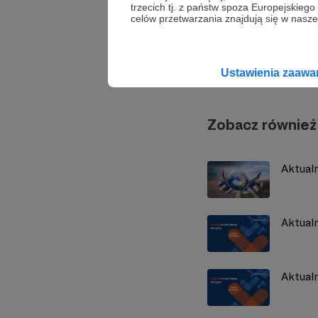
trzecich tj. z państw spoza Europejskie
celów przetwarzania znajdują się w naszej
Demag
Ustawienia zaaw
Zobacz również
Aktual
Aktual
Aktual