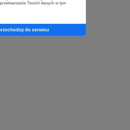
 przetwarzania Twoich danych w tym
profil autora
przechodzę do serwisu