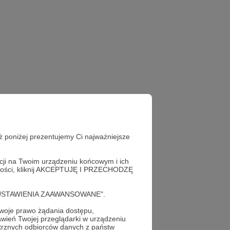
ż poniżej prezentujemy Ci najważniejsze
acji na Twoim urządzeniu końcowym i ich
alności, kliknij AKCEPTUJĘ I PRZECHODZĘ
cję "USTAWIENIA ZAAWANSOWANE".
oje prawo żądania dostępu,
wień Twojej przeglądarki w urządzeniu
trznych odbiorców danych z państw