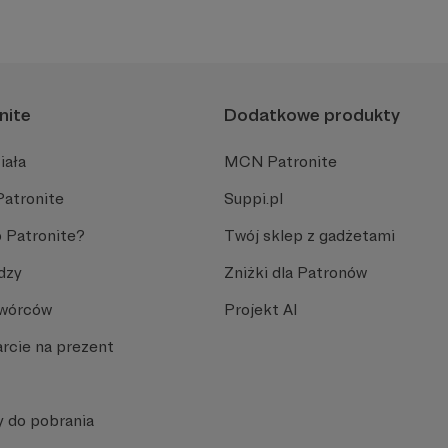
nite
Dodatkowe produkty
iała
MCN Patronite
Patronite
Suppi.pl
 Patronite?
Twój sklep z gadżetami
dzy
Zniżki dla Patronów
Twórców
Projekt AI
rcie na prezent
y do pobrania