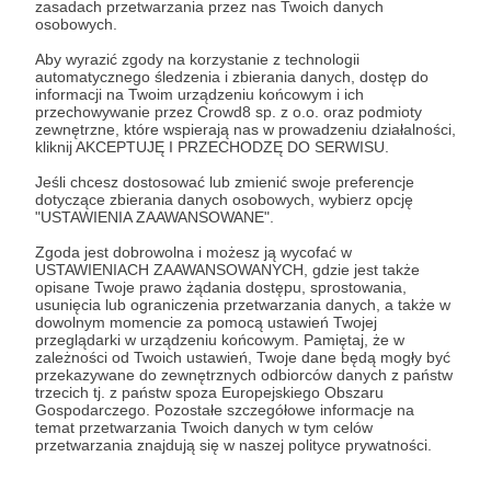
zasadach przetwarzania przez nas Twoich danych
Zostań Patronem
osobowych.
Aby wyrazić zgody na korzystanie z technologii
Zaloguj się
automatycznego śledzenia i zbierania danych, dostęp do
informacji na Twoim urządzeniu końcowym i ich
przechowywanie przez Crowd8 sp. z o.o. oraz podmioty
zewnętrzne, które wspierają nas w prowadzeniu działalności,
Udostępnij
kliknij AKCEPTUJĘ I PRZECHODZĘ DO SERWISU.
Jeśli chcesz dostosować lub zmienić swoje preferencje
dotyczące zbierania danych osobowych, wybierz opcję
"USTAWIENIA ZAAWANSOWANE".
Zgoda jest dobrowolna i możesz ją wycofać w
USTAWIENIACH ZAAWANSOWANYCH, gdzie jest także
Piotr Żyłka
opisane Twoje prawo żądania dostępu, sprostowania,
usunięcia lub ograniczenia przetwarzania danych, a także w
dowolnym momencie za pomocą ustawień Twojej
przeglądarki w urządzeniu końcowym. Pamiętaj, że w
Zobacz profil autora
zależności od Twoich ustawień, Twoje dane będą mogły być
przekazywane do zewnętrznych odbiorców danych z państw
trzecich tj. z państw spoza Europejskiego Obszaru
Gospodarczego. Pozostałe szczegółowe informacje na
temat przetwarzania Twoich danych w tym celów
przetwarzania znajdują się w naszej polityce prywatności.
Zobacz również