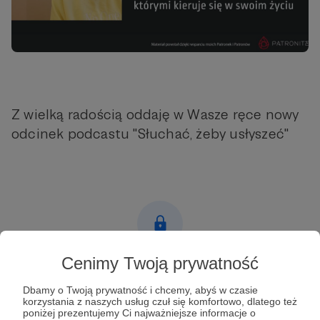
Z wielką radością oddaję w Wasze ręce nowy
odcinek podcastu "Słuchać, żeby usłyszeć"
Cenimy Twoją prywatność
Post dostępny tylko dla Patronów
Dbamy o Twoją prywatność i chcemy, abyś w czasie
Aby zobaczyć ten materiał musisz być zalogowany
korzystania z naszych usług czuł się komfortowo, dlatego też
poniżej prezentujemy Ci najważniejsze informacje o