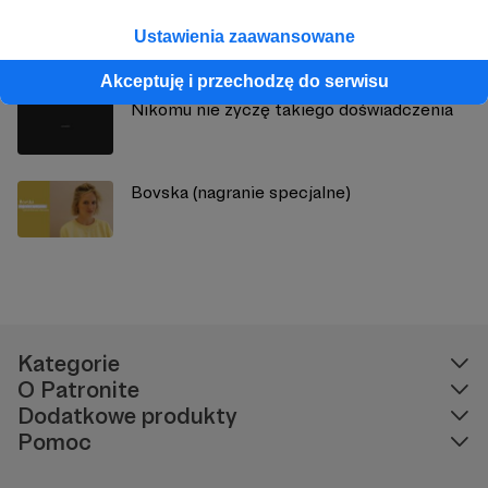
Maciek Białobrzeski (nagranie specjalne)
Ustawienia zaawansowane
Akceptuję i przechodzę do serwisu
Nikomu nie życzę takiego doświadczenia
Bovska (nagranie specjalne)
Kategorie
O Patronite
Dodatkowe produkty
Pomoc