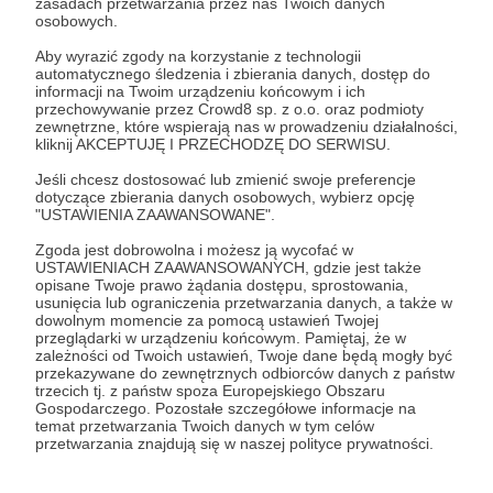
zasadach przetwarzania przez nas Twoich danych
Zostań Patronem
osobowych.
Aby wyrazić zgody na korzystanie z technologii
Zaloguj się
automatycznego śledzenia i zbierania danych, dostęp do
informacji na Twoim urządzeniu końcowym i ich
przechowywanie przez Crowd8 sp. z o.o. oraz podmioty
zewnętrzne, które wspierają nas w prowadzeniu działalności,
Udostępnij
kliknij AKCEPTUJĘ I PRZECHODZĘ DO SERWISU.
Jeśli chcesz dostosować lub zmienić swoje preferencje
dotyczące zbierania danych osobowych, wybierz opcję
"USTAWIENIA ZAAWANSOWANE".
Zgoda jest dobrowolna i możesz ją wycofać w
USTAWIENIACH ZAAWANSOWANYCH, gdzie jest także
Pozwól, że wyjaśnię!
opisane Twoje prawo żądania dostępu, sprostowania,
usunięcia lub ograniczenia przetwarzania danych, a także w
dowolnym momencie za pomocą ustawień Twojej
Zobacz profil autora
przeglądarki w urządzeniu końcowym. Pamiętaj, że w
zależności od Twoich ustawień, Twoje dane będą mogły być
przekazywane do zewnętrznych odbiorców danych z państw
trzecich tj. z państw spoza Europejskiego Obszaru
Gospodarczego. Pozostałe szczegółowe informacje na
temat przetwarzania Twoich danych w tym celów
Zobacz również
przetwarzania znajdują się w naszej polityce prywatności.