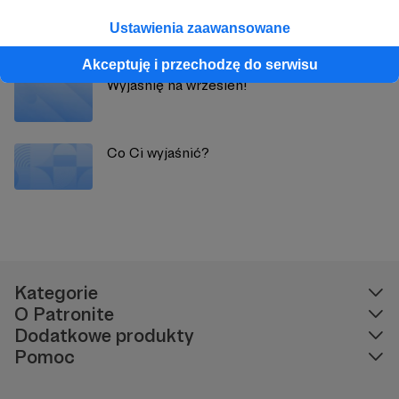
Wyjaśnię na lipiec!
Ustawienia zaawansowane
Akceptuję i przechodzę do serwisu
Wyjaśnię na wrzesień!
Co Ci wyjaśnić?
Kategorie
O Patronite
Dodatkowe produkty
Pomoc