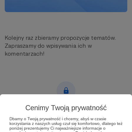
Kolejny raz zbieramy propozycje tematów.
Zapraszamy do wpisywania ich w
komentarzach!
Cenimy Twoją prywatność
Post dostępny tylko dla Patronów
Dbamy o Twoją prywatność i chcemy, abyś w czasie
Aby zobaczyć ten materiał musisz być zalogowany
korzystania z naszych usług czuł się komfortowo, dlatego też
poniżej prezentujemy Ci najważniejsze informacje o