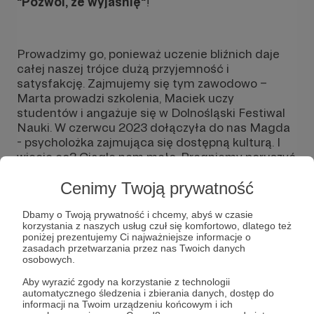
"Pozwól, że wyjaśnię"
!
Prowadzimy go, ponieważ uczenie bliźnich daje
całej naszej trójce dużą przyjemność i
satysfakcję. Zajmujemy się tym zawodowo –
Marta prowadzi szkolenia, Maciek uczy
studentów i angażuje się w Dolnośląski Festiwal
Nauki. W czerwcu 2023 dołączyła do nas Magda
- psycholożka zajmująca się dostępną kulturą. I
wiecie co? Ciągle nam mało. Pragniemy poruszyć
więcej tematów i dotrzeć do szerszej grupy
odbiorców. Jesteśmy przekonani, że tworzenie
Cenimy Twoją prywatność
tego bloga nam na to pozwoli.
Dbamy o Twoją prywatność i chcemy, abyś w czasie
korzystania z naszych usług czuł się komfortowo, dlatego też
poniżej prezentujemy Ci najważniejsze informacje o
zasadach przetwarzania przez nas Twoich danych
Dostarczamy informacje i ciekawostki z wielu
osobowych.
dziedzin, skupiając się na fenomenach
naukowych i technicznych. Z naszych
Aby wyrazić zgody na korzystanie z technologii
automatycznego śledzenia i zbierania danych, dostęp do
cotygodniowych “podstawowych” publikacji
Rozwiń opis
informacji na Twoim urządzeniu końcowym i ich
dowiesz się jak działa reaktor jądrowy i rakieta