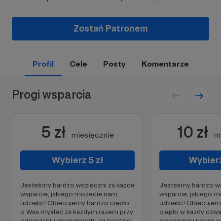
Zostań Patronem
Profil
Cele
Posty
Komentarze
Progi wsparcia
5 zł
10 zł
miesięcznie
m
Wybierz 5 zł
Wybierz
Jesteśmy bardzo wdzięczni za każde
Jesteśmy bardzo wd
wsparcie, jakiego możecie nam
wsparcie, jakiego 
udzielić! Obiecujemy bardzo ciepło
udzielić! Obiecuje
o Was myśleć za każdym razem przy
ciepło w każdy czwa
odnawianiu abonamentu na hosting!
planowaniu nowej n