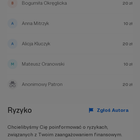
Bogumiła Okręglicka
20 zł
wsparcie!
Anna Mitrzyk
10 zł
A teraz usiądź wygodnie, zastanów się, czego
chcesz się dowiedzieć i – pozwól, że wyjaśnię!
Alicja Kluczyk
20 zł
Mateusz Oranowski
10 zł
Autorzy
Anonimowy Patron
20 zł
Ryzyko
Zgłoś Autora
Chcielibyśmy Cię poinformować o ryzykach,
związanych z Twoim zaangażowaniem finansowym.