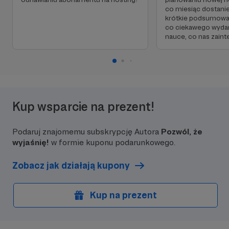
co miesiąc dostani
krótkie podsumowan
co ciekawego wydar
nauce, co nas zaint
Kup wsparcie na prezent!
Podaruj znajomemu subskrypcję Autora
Pozwól, że
wyjaśnię!
w formie kuponu podarunkowego.
Zobacz jak działają kupony
Kup na prezent