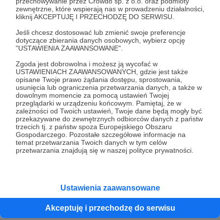
przechowywanie przez Crowd8 sp. z o.o. oraz podmioty
kosmiczna, na czym polegają modyfikacje
zewnętrzne, które wspierają nas w prowadzeniu działalności,
kliknij AKCEPTUJĘ I PRZECHODZĘ DO SERWISU.
genetyczne i błędy poznawcze, czego
współczesna medycyna może się nauczyć od
Cele
Jeśli chcesz dostosować lub zmienić swoje preferencje
szamanów i co wspólnego ma bicz Indiany
dotyczące zbierania danych osobowych, wybierz opcję
"USTAWIENIA ZAAWANSOWANE".
Jonesa z F-16. Bierzemy też “na warsztat” różne
książki science fiction i wyjaśnimy, co w nich się
Zgoda jest dobrowolna i możesz ją wycofać w
Nowy layout bloga
Tour De Konwen
kwalifikuje jako science, a co jednak jest bliżej
USTAWIENIACH ZAAWANSOWANYCH, gdzie jest także
fiction, bezlitośnie punktując przy tym
opisane Twoje prawo żądania dostępu, sprostowania,
250 zł
160 zł
500 zł
410 z
usunięcia lub ograniczenia przetwarzania danych, a także w
niespójności. Świeżą porcję naukowych dywagacji
miesięcznie
brakuje
miesięcznie
brakuj
dowolnym momencie za pomocą ustawień Twojej
serwujemy w każdy piątek do śniadania.
przeglądarki w urządzeniu końcowym. Pamiętaj, że w
zależności od Twoich ustawień, Twoje dane będą mogły być
36%
18%
przekazywane do zewnętrznych odbiorców danych z państw
trzecich tj. z państw spoza Europejskiego Obszaru
Przy tym poziomie wsparcia
Na tym poziomie b
Gospodarczego. Pozostałe szczegółowe informacje na
Ponadto, wraz z rozwojem bloga "Pozwól, że
będziemy mogli pozwolić sobie na
pozwolić sobie na r
temat przetwarzania Twoich danych w tym celów
wyjaśnię" spodziewaj się wpisów innej kategorii:
zatrudnienie Człowieka Od
na konwenty i inne 
przetwarzania znajdują się w naszej polityce prywatności.
intrygujących ciekawostek oraz aktualności ze
Wordpressa. Poprawimy layout
będziemy mogli po
bloga, zoptymalizujemy go na
naukę. Chcesz się s
świata nauki okraszonych (wierzymy że)
wszystkie platformy, uatrakcyjnimy
że Wyjaśnię w swoi
zabawnym komentarzem. Przeprowadzimy z Tobą
szatę wizualną.
próg daje tę możliw
Ustawienia zaawansowane
proste eksperymenty do wykonania w domu
(samemu bądź z dziećmi), wyjaśnimy, jak działa
Akceptuję i przechodzę do serwisu
współczesna nauka, obalimy kilka popularnych