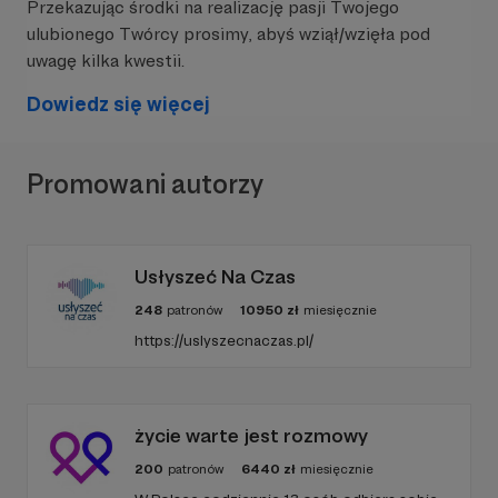
Maciej Modzel
– doktor nauk chemicznych,
Przekazując środki na realizację pasji Twojego
adiunkt na Wydziale Chemii Uniwersytetu
ulubionego Twórcy prosimy, abyś wziął/wzięła pod
Wrocławskiego. Na co dzień zajmuje się chemią
uwagę kilka kwestii.
białek oraz uczeniem studentów chemii
organicznej. Związany z Dolnośląskim Festiwalem
Dowiedz się więcej
Nauki. Prywatnie nałogowy czytelnik,
planszówkowy geek, oraz szwędacz górski.
Promowani autorzy
Usłyszeć Na Czas
248
patronów
10950
zł
miesięcznie
https://uslyszecnaczas.pl/
życie warte jest rozmowy
Marta Gieruń
– absolwentka Informacji
Naukowej i Bibliotekoznawstwa na Uniwersytecie
200
patronów
6440
zł
miesięcznie
Wrocławskim, bibliotekarka w Miejskiej Bibliotece