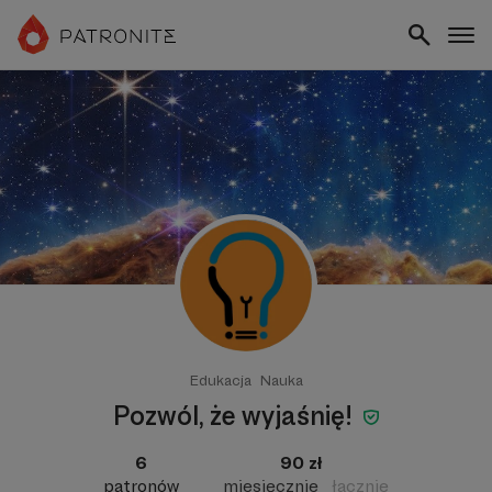
Edukacja
Nauka
Pozwól, że wyjaśnię!
6
90 zł
patronów
miesięcznie
łącznie