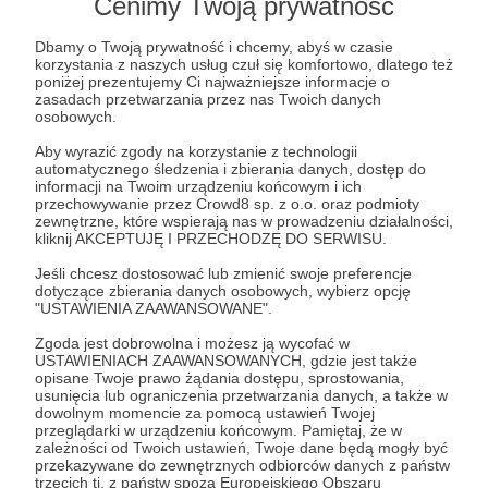
Cenimy Twoją prywatność
Post dostępny tylko dla Patronów
Dbamy o Twoją prywatność i chcemy, abyś w czasie
korzystania z naszych usług czuł się komfortowo, dlatego też
Aby zobaczyć ten materiał musisz być zalogowany
poniżej prezentujemy Ci najważniejsze informacje o
zasadach przetwarzania przez nas Twoich danych
osobowych.
Zostań Patronem
Aby wyrazić zgody na korzystanie z technologii
automatycznego śledzenia i zbierania danych, dostęp do
informacji na Twoim urządzeniu końcowym i ich
Zaloguj się
przechowywanie przez Crowd8 sp. z o.o. oraz podmioty
zewnętrzne, które wspierają nas w prowadzeniu działalności,
kliknij AKCEPTUJĘ I PRZECHODZĘ DO SERWISU.
opinie
abonament
czerwiec
2024
Jeśli chcesz dostosować lub zmienić swoje preferencje
dotyczące zbierania danych osobowych, wybierz opcję
"USTAWIENIA ZAAWANSOWANE".
Udostępnij
Zgoda jest dobrowolna i możesz ją wycofać w
USTAWIENIACH ZAAWANSOWANYCH, gdzie jest także
opisane Twoje prawo żądania dostępu, sprostowania,
usunięcia lub ograniczenia przetwarzania danych, a także w
dowolnym momencie za pomocą ustawień Twojej
przeglądarki w urządzeniu końcowym. Pamiętaj, że w
zależności od Twoich ustawień, Twoje dane będą mogły być
przekazywane do zewnętrznych odbiorców danych z państw
De Revolutionibus Books
trzecich tj. z państw spoza Europejskiego Obszaru