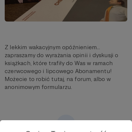
Z lekkim wakacyjnym opóźnieniem...
zapraszamy do wyrażania opinii i dyskusji o
książkach, które trafiły do Was w ramach
czerwcowego i lipcowego Abonamentu!
Możecie to robić tutaj, na forum, albo w
anonimowym formularzu.